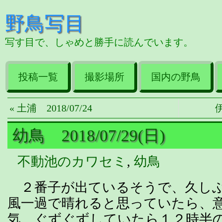
野鳥写目
写す目で、しゃめと勝手に読んでいます。
投稿一覧
撮影場所
国内の野鳥
« 土浦 2018/07/24
伊
幼鳥 2018/07/29(日)
不動池のカワセミ
,
幼鳥
２番子が出ているそうで、久しぶ
風一過で晴れると思っていたら、
気、ぐずぐずしていたら１２時半