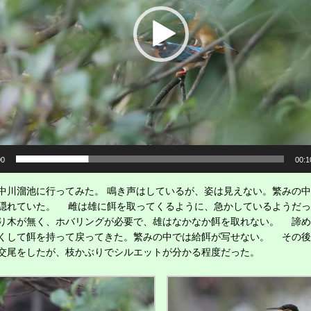
00
00:1
川溜池に行ってみた。 鳴き声はしているが、姿は見えない。繁みの中
隠れていた。 雌は雄に餌を取ってくるように、急かしているようだっ
り木が無く、ホバリングが必要で、雄はなかなか餌を取れない。 諦め
くして餌を持って戻ってきた。繁みの中では給餌が写せない。 その後
交尾をしたが、枝かぶりでシルエットが分かる程度だった。