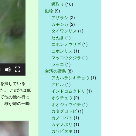
餌取り
(10)
動物
(9)
アザラシ
(2)
カモシカ
(2)
タイワンリス
(1)
たぬき
(1)
ニホンノウサギ
(1)
ニホンリス
(1)
マッコウクジラ
(1)
ラッコ
(1)
台湾の野鳥
(8)
0
アカハラシキチョウ
(1)
を探している
アヒル
(1)
た。 この池は低
インドコムクドリ
(1)
て他の池へ行っ
オウチュウ
(2)
、雄が雌の一瞬
オオジュウイチ
(1)
カタグロトビ
(1)
カノコバト
(1)
カヤノボリ
(1)
カワビタキ
(1)