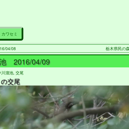
カワセミ
6/04/08
栃木県民の森 2
 2016/04/09
中川溜池
,
交尾
りの交尾