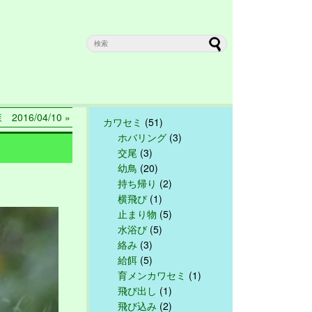
016/04/10 »
カワセミ
(51)
ホバリング
(3)
交尾
(3)
幼鳥
(20)
持ち帰り
(2)
横飛び
(1)
止まり物
(5)
水浴び
(5)
絡み
(3)
給餌
(5)
育メンカワセミ
(1)
飛び出し
(1)
飛び込み
(2)