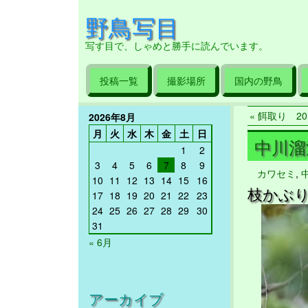
野鳥写目
写す目で、しゃめと勝手に読んでいます。
投稿一覧
撮影場所
国内の野鳥
« 餌取り 201
2026年8月
月
火
水
木
金
土
日
中川溜池
1
2
3
4
5
6
7
8
9
カワセミ
,
10
11
12
13
14
15
16
枝かぶ
17
18
19
20
21
22
23
24
25
26
27
28
29
30
動
31
画
プ
« 6月
レ
ー
ヤ
アーカイブ
ー