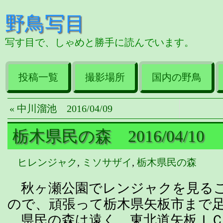
野鳥写目
写す目で、しゃめと勝手に読んでいます。
投稿一覧
撮影場所
国内の野鳥
« 中川溜池 2016/04/09
栃木県民の森 2016/04/10
ヒレンジャク
,
ミソサザイ
,
栃木県民の森
秋ヶ瀬公園でレンジャクを見る
ので、頑張って栃木県矢板市まで
県民の森は遠く、東北道矢板ＩＣ