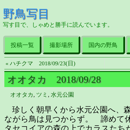
野鳥写目
写す目で、しゃめと勝手に読んでいます。
投稿一覧
撮影場所
国内の野鳥
« ハチクマ 2018/09/23(日)
オオタカ 2018/09/28
オオタカ
,
ツミ
,
水元公園
珍しく朝早くから水元公園へ、森
ながら鳥は見つからず。 諦めて
タセコイアの森の上でカラスたち