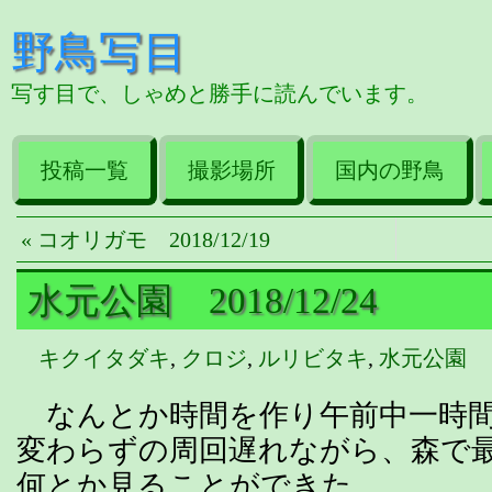
野鳥写目
写す目で、しゃめと勝手に読んでいます。
投稿一覧
撮影場所
国内の野鳥
« コオリガモ 2018/12/19
水元公園 2018/12/24
キクイタダキ
,
クロジ
,
ルリビタキ
,
水元公園
なんとか時間を作り午前中一時間
変わらずの周回遅れながら、森で
何とか見ることができた。