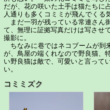
だが、花の咲いた土手は猫たちに
人通りも多くコミミが飛んでくる
まだ一羽が残っている常連さん御
て、無理に証拠写真だけは写させ
撮影に。
ちなみに巷ではネコブームが到
が、鳥屋の端くれなので野良猫、
い野良猫は敵で、可愛いと言って
い。
コミミズク