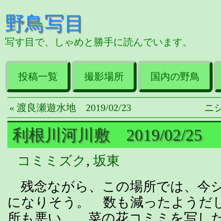
野鳥写目
写す目で、しゃめと勝手に読んでいます。
投稿一覧
撮影場所
国内の野鳥
« 渡良瀬遊水地 2019/02/23
ニシ
利根川河川敷 2019/02/25
コミミズク
,
坂東
残念ながら、この場所では、今シ
になりそう。 数も減ったようだ
所も悪い。 菜の花コミミを写し