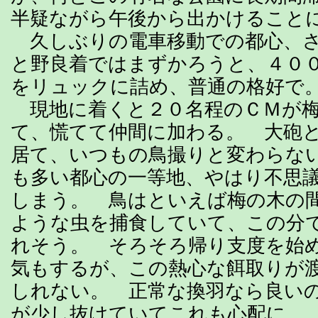
半疑ながら午後から出かけること
久しぶりの電車移動での都心、さ
と野良着ではまずかろうと、４０
をリュックに詰め、普通の格好で
現地に着くと２０名程のＣＭが梅
て、慌てて仲間に加わる。 大砲
居て、いつもの鳥撮りと変わらな
も多い都心の一等地、やはり不思
しまう。 鳥はといえば梅の木の
ような虫を捕食していて、この分
れそう。 そろそろ帰り支度を始
気もするが、この熱心な餌取りが
しれない。 正常な換羽なら良い
が少し抜けていてこれも心配に。