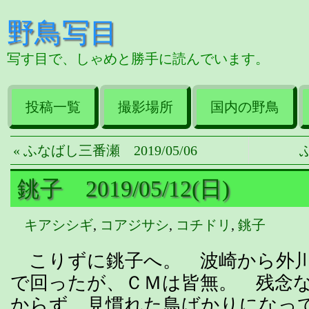
野鳥写目
写す目で、しゃめと勝手に読んでいます。
投稿一覧
撮影場所
国内の野鳥
« ふなばし三番瀬 2019/05/06
ふ
銚子 2019/05/12(日)
キアシシギ
,
コアジサシ
,
コチドリ
,
銚子
こりずに銚子へ。 波崎から外川
で回ったが、ＣＭは皆無。 残念
からず、見慣れた鳥ばかりになっ