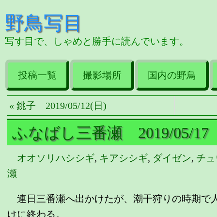
野鳥写目
写す目で、しゃめと勝手に読んでいます。
投稿一覧
撮影場所
国内の野鳥
« 銚子 2019/05/12(日)
ふなばし三番瀬 2019/05/17
オオソリハシシギ
,
キアシシギ
,
ダイゼン
,
チュ
瀬
連日三番瀬へ出かけたが、潮干狩りの時期で人
けに終わる。