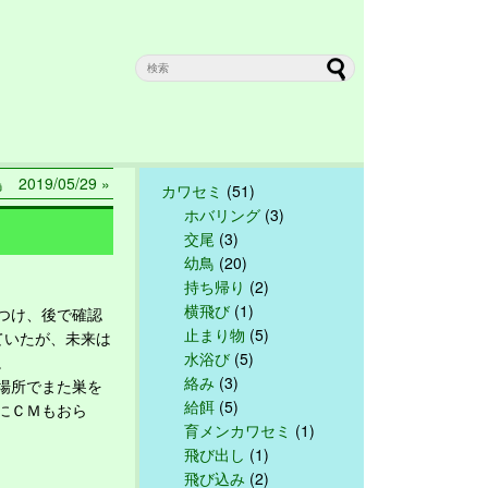
 2019/05/29 »
カワセミ
(51)
ホバリング
(3)
交尾
(3)
幼鳥
(20)
持ち帰り
(2)
横飛び
(1)
つけ、後で確認
止まり物
(5)
ていたが、未来は
水浴び
(5)
。
絡み
(3)
場所でまた巣を
給餌
(5)
にＣＭもおら
育メンカワセミ
(1)
飛び出し
(1)
飛び込み
(2)