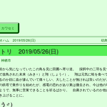
カワセミ
ハム 2019/05/26(日)
幼鳥
リ 2019/05/26(日)
,
神栖市
から気になっていたこの鳥を見に田圃へ寄り道。 採餌中の二羽を見
で放鳥された未来（みき♀）と翔（しょう♂）。 翔は元気に蛙を食べ
るのか顔に血が滲んでいて痛々しい、大したことが無ければ良いのだが
鉄塔で巣作りを始めたが、感電の恐れがあり巣は撤去され、今は他の
ようで、無事に営巣できることを祈るばかり。 自粛されているのか他
き上げることに。
う♂）