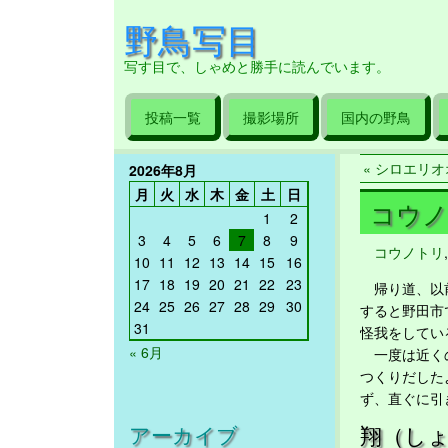
野鳥写目
写す目で、しゃめと勝手に読んでいます。
投稿一覧
撮影場所
国内の野鳥
« シロエリオオ
2026年8月
月
火
水
木
金
土
日
コウノト
1
2
3
4
5
6
7
8
9
コウノトリ
10
11
12
13
14
15
16
17
18
19
20
21
22
23
帰り道、以前
24
25
26
27
28
29
30
すると野田市
31
怪我をしてい
« 6月
一度は近くの
つくりだした
ず、直ぐに引
翔（しょ
アーカイブ