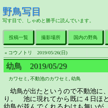
野鳥写目
写す目で、しゃめと勝手に読んでいます。
投稿一覧
撮影場所
国内の野鳥
« コウノトリ 2019/05/26(日)
幼鳥 2019/05/29
カワセミ
,
不動池のカワセミ
,
幼鳥
幼鳥が出たというので不動池に、
り。 池に現れてから既に４日ほ
幼鳥が並んでくれるわけも無いが