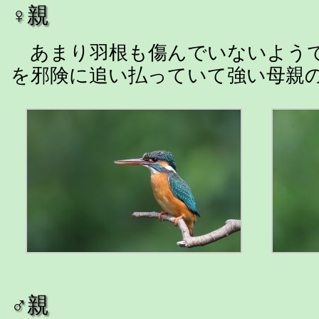
♀親
あまり羽根も傷んでいないよう
を邪険に追い払っていて強い母親
♂親