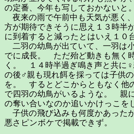
の定番、今年も写しておかないと
夜来の雨で午前中も天気が悪く、
方が期待できそうに思え１３時半
に到着すると減ったとはいえ１０
二羽の幼鳥が出ていて、一羽は小
でに成長。 ただ殆ど動きも無く
く。 １４時半過ぎ鳴き声と共に
の後♂親も現れ餌を採っては子供
を。 するとどこからともなく他
で四羽の幼鳥がいるような。 親
の奪い合いなのか追いかけっこを
子供の飛び込みも何度かあったが
悪さピンボケで掲載できず。