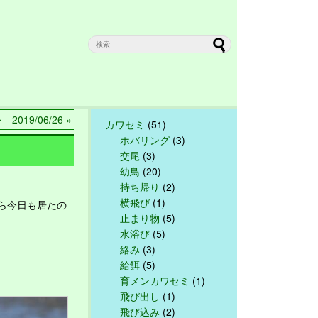
019/06/26 »
カワセミ
(51)
ホバリング
(3)
交尾
(3)
幼鳥
(20)
持ち帰り
(2)
横飛び
(1)
ら今日も居たの
止まり物
(5)
水浴び
(5)
絡み
(3)
給餌
(5)
育メンカワセミ
(1)
飛び出し
(1)
飛び込み
(2)