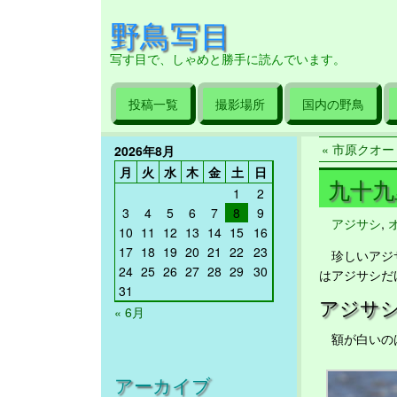
野鳥写目
写す目で、しゃめと勝手に読んでいます。
投稿一覧
撮影場所
国内の野鳥
« 市原クオード
2026年8月
月
火
水
木
金
土
日
九十九里
1
2
3
4
5
6
7
8
9
アジサシ
,
10
11
12
13
14
15
16
17
18
19
20
21
22
23
珍しいアジサ
24
25
26
27
28
29
30
はアジサシだ
31
アジサ
« 6月
額が白いの
アーカイブ