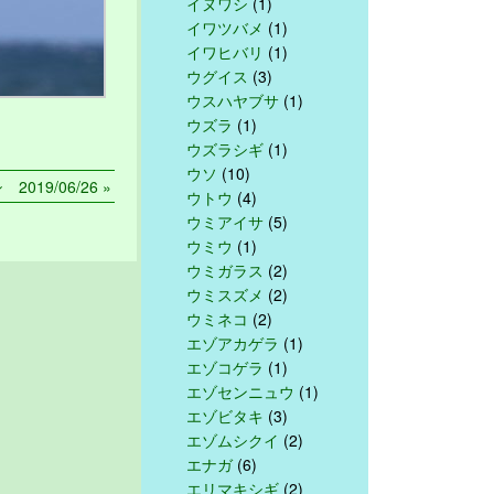
イヌワシ
(1)
イワツバメ
(1)
イワヒバリ
(1)
ウグイス
(3)
ウスハヤブサ
(1)
ウズラ
(1)
ウズラシギ
(1)
ウソ
(10)
019/06/26 »
ウトウ
(4)
ウミアイサ
(5)
ウミウ
(1)
ウミガラス
(2)
ウミスズメ
(2)
ウミネコ
(2)
エゾアカゲラ
(1)
エゾコゲラ
(1)
エゾセンニュウ
(1)
エゾビタキ
(3)
エゾムシクイ
(2)
エナガ
(6)
エリマキシギ
(2)