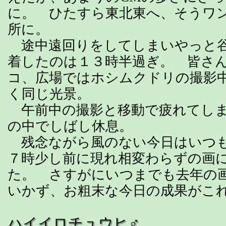
に。 ひたすら東北東へ、そうワ
所に。
途中遠回りをしてしまいやっと谷
着したのは１３時半過ぎ。 皆さ
コ、広場ではホシムクドリの撮影
く同じ光景。
午前中の撮影と移動で疲れてしま
の中でしばし休息。
残念ながら風のない今日はいつも
７時少し前に現れ相変わらずの画
た。 さすがにいつまでも去年の
いかず、お粗末な今日の成果がこ
ハイイロチュウヒ♂