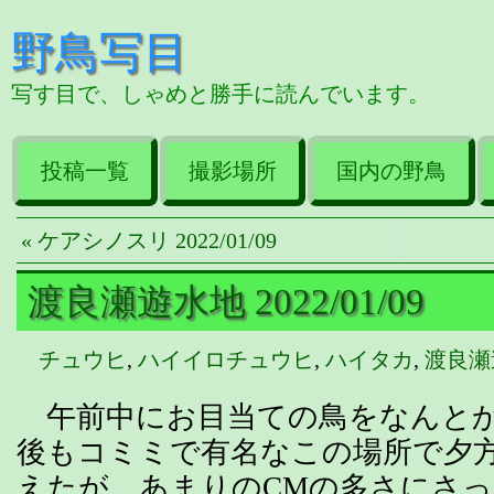
野鳥写目
写す目で、しゃめと勝手に読んでいます。
投稿一覧
撮影場所
国内の野鳥
« ケアシノスリ 2022/01/09
渡良瀬遊水地 2022/01/09
チュウヒ
,
ハイイロチュウヒ
,
ハイタカ
,
渡良瀬
午前中にお目当ての鳥をなんとか
後もコミミで有名なこの場所で夕
えたが、あまりのCMの多さにさ