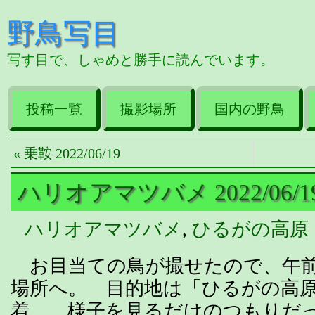
野鳥写目
写す目で、しゃめと勝手に読んでいます。
投稿一覧
撮影場所
国内の野鳥
« 乗鞍 2022/06/19
ハリオアマツバメ 2022/06/1
ハリオアマツバメ
,
ひるがの高原
お目当ての鳥が撮せたので、午前
場所へ。 目的地は「ひるがの高
着。 様子を見るだけのつもりだ