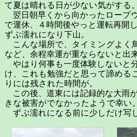
て夏は晴れる日が少ない気がする
翌日朝早くから向かったロープウェ
で運休、４時間後やっと運転再開
ずぶ濡れになり下山。
こんな場所で、タイミングよく
など、余程幸運が重ならないと出
やはり何事も一度体験しないと
け、これも勉強だと思って諦める
りには残された時間が。
この後、道東には記録的な大雨が
きな被害がでなかったようで幸い
ずぶ濡れになる前に少しだけ写