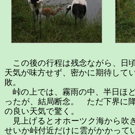
この後の行程は残念ながら、日頃
天気が味方せず、密かに期待して
敗。
峠の上では、霧雨の中、半日ほど
ったが、結局断念。 ただ下界に
の良い天気で驚く。
見上げるとオホーツク海から吹き
せいか峠付近だけに雲がかかって