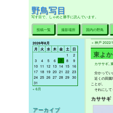
野鳥写目
写す目で、しゃめと勝手に読んでいます。
投稿一覧
撮影場所
国内の野鳥
« 神戸 2022/1
2026年8月
月
火
水
木
金
土
日
東よか干
1
2
3
4
5
6
7
8
9
カササギ
,
10
11
12
13
14
15
16
17
18
19
20
21
22
23
分かっていた
24
25
26
27
28
29
30
近くの田園地
31
ことが。
« 6月
それにして
カササギ
アーカイブ