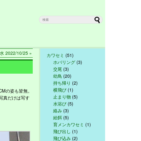
水 2022/10/25 »
カワセミ
(51)
ホバリング
(3)
交尾
(3)
幼鳥
(20)
持ち帰り
(2)
横飛び
(1)
CMの姿も皆無。
止まり物
(5)
写真だけは写す
水浴び
(5)
絡み
(3)
給餌
(5)
育メンカワセミ
(1)
飛び出し
(1)
飛び込み
(2)