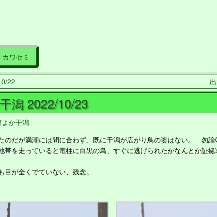
カワセミ
0/22
出
潟 2022/10/23
東よか干潟
のだが満潮には間に合わず、既に干潟が広がり鳥の姿はない。 勿論
帯を走っていると電柱に白黒の鳥、すぐに逃げられたがなんとか証拠
も目が全くでていない、残念。