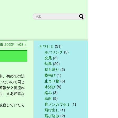
 2022/11/08 »
カワセミ
(51)
ホバリング
(3)
交尾
(3)
幼鳥
(20)
持ち帰り
(2)
横飛び
(1)
中、初めての訪
止まり物
(5)
いないので同じ
水浴び
(5)
警報が２度流れ
絡み
(3)
心、まあ迷惑な
給餌
(5)
育メンカワセミ
(1)
観察していたら
飛び出し
(1)
飛び込み
(2)