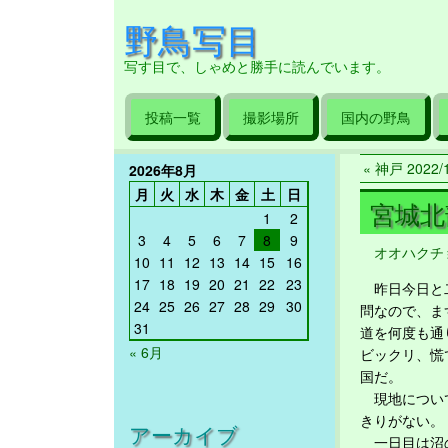
野鳥写目
写す目で、しゃめと勝手に読んでいます。
投稿一覧
撮影場所
国内の野鳥
« 神戸 2022/1
2026年8月
月
火
水
木
金
土
日
宮城北部 
1
2
3
4
5
6
7
8
9
オオハクチ
10
11
12
13
14
15
16
17
18
19
20
21
22
23
昨日今日と二
24
25
26
27
28
29
30
問なので、ま
31
道を何度も通
« 6月
ビックリ、慌
国だ。
現地について
きりがない。
アーカイブ
一日目は沼