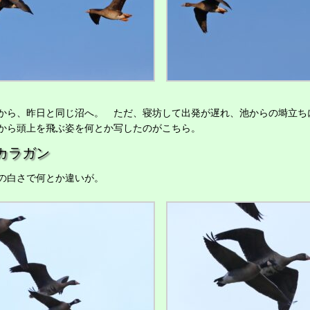
ら、昨日と同じ沼へ。 ただ、寝坊して出発が遅れ、池からの塒立ち
から頭上を飛ぶ姿を何とか写したのがこちら。
カラガン
の白さで何とか違いが。