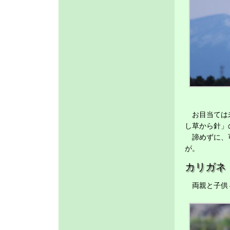
お目当ては未
し草から針」
諦めずに、可
が。
カリガネ
両親と子供