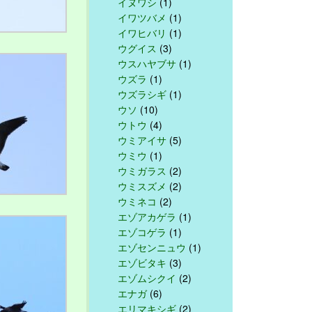
イヌワシ
(1)
イワツバメ
(1)
イワヒバリ
(1)
ウグイス
(3)
ウスハヤブサ
(1)
ウズラ
(1)
ウズラシギ
(1)
ウソ
(10)
ウトウ
(4)
ウミアイサ
(5)
ウミウ
(1)
ウミガラス
(2)
ウミスズメ
(2)
ウミネコ
(2)
エゾアカゲラ
(1)
エゾコゲラ
(1)
エゾセンニュウ
(1)
エゾビタキ
(3)
エゾムシクイ
(2)
エナガ
(6)
エリマキシギ
(2)