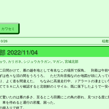
カワセミ
0/26
稲敷市
2022/11/04
ョウ
,
カリガネ
,
シジュウカラガン
,
マガン
,
宮城北部
日間かけて、雁の越冬地として有名なこの場所で探鳥。 到着は午前
ずは色々な沼の間をうろうろ。 ただ方向音痴なのか地図が頭に入って
り、よく道を間違えた。 ちなみに高速走行中、Ｊアラートの凄まじい
ててＳＡに入り確認すると北朝鮮のミサイル、既に落下したようで一安
驚いたのは雁の多さ、至るところ田圃にこの鳥の群れ、見つける度に
 車を停めると通行の邪魔、困った。
の塒入りで終了。