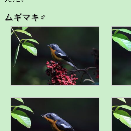
ムギマキ♂