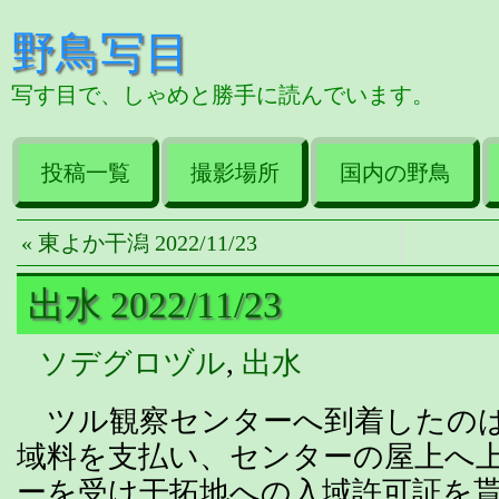
野鳥写目
写す目で、しゃめと勝手に読んでいます。
投稿一覧
撮影場所
国内の野鳥
« 東よか干潟 2022/11/23
出水 2022/11/23
ソデグロヅル
,
出水
ツル観察センターへ到着したのは
域料を支払い、センターの屋上へ
ーを受け干拓地への入域許可証を