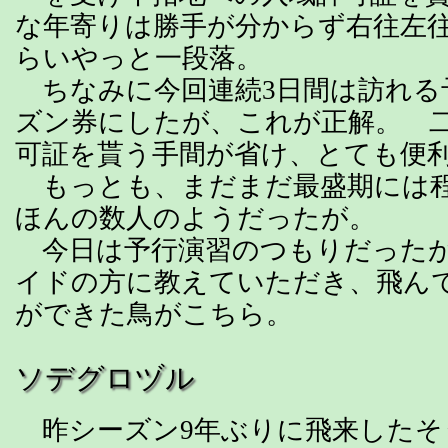
な年寄りは勝手が分からず右往左
らいやっと一段落。
ちなみに今回連続3日間は訪れる
ズン券にしたが、これが正解。 
可証を貰う手間が省け、とても便
もっとも、まだまだ最盛期には程
ほんの数人のようだったが。
今日は予行演習のつもりだったが
イドの方に教えていただき、飛ん
ができた鳥がこちら。
ソデグロヅル
昨シーズン9年ぶりに飛来したそ