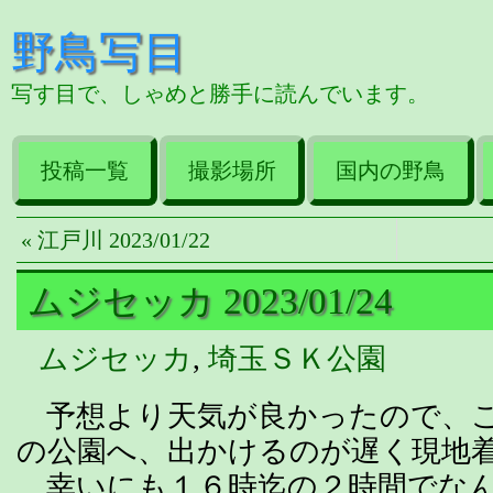
野鳥写目
写す目で、しゃめと勝手に読んでいます。
投稿一覧
撮影場所
国内の野鳥
« 江戸川 2023/01/22
ムジセッカ 2023/01/24
ムジセッカ
,
埼玉ＳＫ公園
予想より天気が良かったので、こ
の公園へ、出かけるのが遅く現地
幸いにも１６時迄の２時間でなん