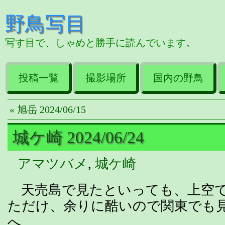
野鳥写目
写す目で、しゃめと勝手に読んでいます。
投稿一覧
撮影場所
国内の野鳥
« 旭岳 2024/06/15
城ケ崎 2024/06/24
アマツバメ
,
城ケ崎
天売島で見たといっても、上空で
ただけ、余りに酷いので関東でも
へ。