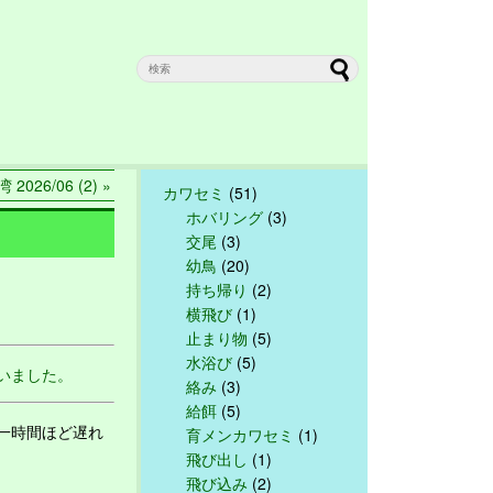
 2026/06 (2) »
カワセミ
(51)
ホバリング
(3)
交尾
(3)
幼鳥
(20)
持ち帰り
(2)
横飛び
(1)
止まり物
(5)
水浴び
(5)
いました。
絡み
(3)
給餌
(5)
一時間ほど遅れ
育メンカワセミ
(1)
飛び出し
(1)
飛び込み
(2)