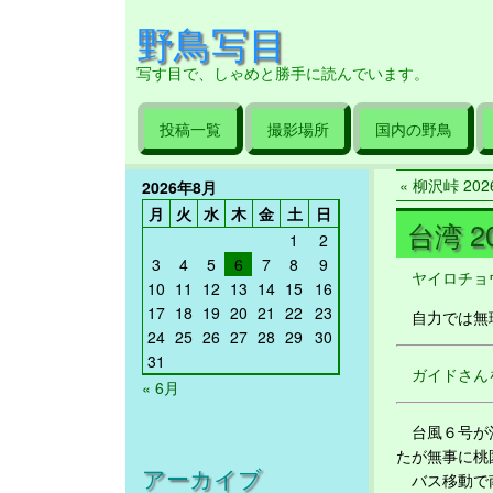
野鳥写目
写す目で、しゃめと勝手に読んでいます。
投稿一覧
撮影場所
国内の野鳥
« 柳沢峠 2026
2026年8月
月
火
水
木
金
土
日
台湾 20
1
2
3
4
5
6
7
8
9
ヤイロチョ
10
11
12
13
14
15
16
17
18
19
20
21
22
23
自力では無理
24
25
26
27
28
29
30
31
ガイドさん
« 6月
台風６号が沖
たが無事に桃
アーカイブ
バス移動で南