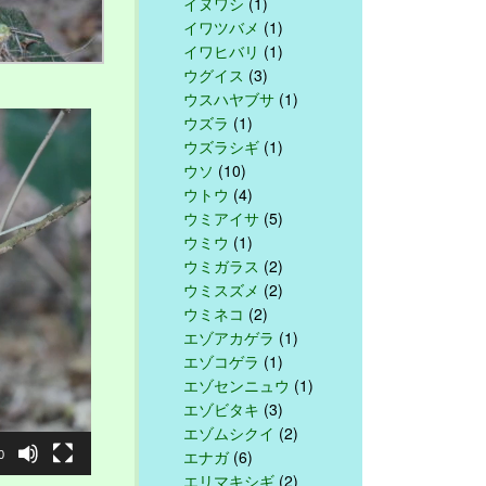
イヌワシ
(1)
イワツバメ
(1)
イワヒバリ
(1)
ウグイス
(3)
ウスハヤブサ
(1)
ウズラ
(1)
ウズラシギ
(1)
ウソ
(10)
ウトウ
(4)
ウミアイサ
(5)
ウミウ
(1)
ウミガラス
(2)
ウミスズメ
(2)
ウミネコ
(2)
エゾアカゲラ
(1)
エゾコゲラ
(1)
エゾセンニュウ
(1)
エゾビタキ
(3)
エゾムシクイ
(2)
エナガ
(6)
0
エリマキシギ
(2)