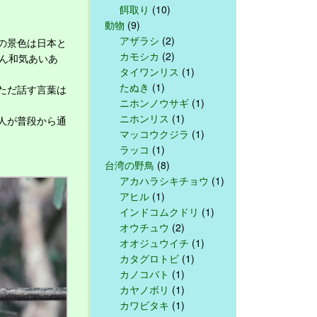
餌取り
(10)
動物
(9)
アザラシ
(2)
の景色は日本と
カモシカ
(2)
ん和気あいあ
タイワンリス
(1)
たぬき
(1)
ただ話す言葉は
ニホンノウサギ
(1)
ニホンリス
(1)
人が普段から通
マッコウクジラ
(1)
ラッコ
(1)
台湾の野鳥
(8)
アカハラシキチョウ
(1)
アヒル
(1)
インドコムクドリ
(1)
オウチュウ
(2)
オオジュウイチ
(1)
カタグロトビ
(1)
カノコバト
(1)
カヤノボリ
(1)
カワビタキ
(1)