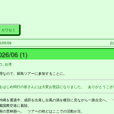
カワセミ
/05/09
台湾
26/06 (1)
ウ
,
台湾
なので、探鳥ツアーに参加することに。
をはじめ同行の皆さんには大変お世話になりました。 ありがとうござ
縄を通過中、成田を出発し台風の渦を横目に見ながら一路台北へ。 
園国際空港に着陸。
の雲林縣へ。 ツアーの殆どはここでの活動が主。