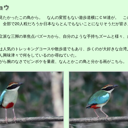
ョウ
たかったこの鳥から。 なんの変哲もない遊歩道横にＣＭ達が。 こ
 全部で20人程だろうか日本ならとんでもないことになりそうだが皆さ
派な三脚の単焦点バズーカから、自分のような手持ちズームと様々、
。
人気のトレッキングコースや散歩道でもあり、歩くのが大好きな台湾
ん興味津々で何をしているのか尋ねていた。
ら腕のなさでピンボケを量産、なんとかこの鳥と分かる画がこちら。