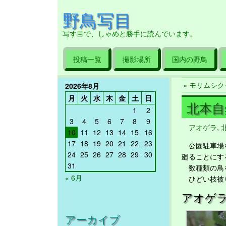
野鳥写目
写す目で、しゃめと勝手に読んでいます。
投稿一覧
撮影場所
国内の野鳥
« モリムシクイ
2026年8月
月
火
水
木
金
土
日
北本自然
1
2
3
4
5
6
7
8
9
アオゲラ
,
10
11
12
13
14
15
16
17
18
19
20
21
22
23
公園駐車場を
24
25
26
27
28
29
30
廻ることにす
31
数種類の鳥を
« 6月
ひどい枝被
アオゲ
アーカイブ