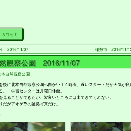
カワセミ
 2016/11/07
稲敷市 2016/11/
観察公園 2016/11/07
北本自然観察公園
後に北本自然観察公園へ向かい１４時着、遅いスタートだが天気が良
る。 学習センターは月曜日休館。
見ることができたが、皆良いところには出てきてくれない。
りだがアオゲラの証拠写真だけ。
ラ