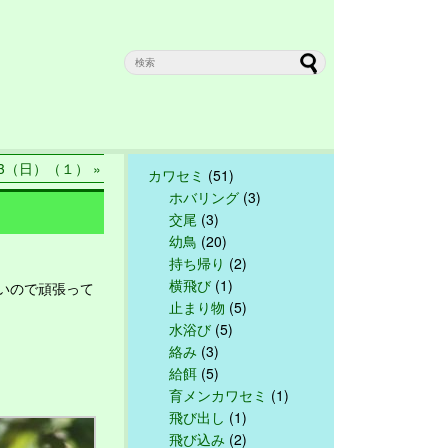
13（日）（１） »
カワセミ
(51)
ホバリング
(3)
交尾
(3)
幼鳥
(20)
持ち帰り
(2)
横飛び
(1)
いので頑張って
止まり物
(5)
水浴び
(5)
絡み
(3)
給餌
(5)
育メンカワセミ
(1)
飛び出し
(1)
飛び込み
(2)