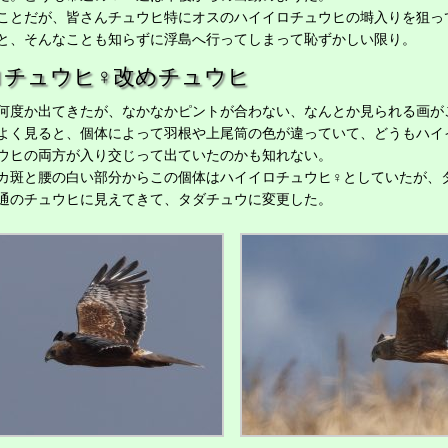
とだが、皆さんチュウヒ特にオスのハイイロチュウヒの塒入りを狙っ
と、そんなことも知らずに浮島へ行ってしまって恥ずかしい限り。
ロチュウヒ♀改めチュウヒ
度か出てきたが、なかなかピントが合わない、なんとか見られる画が
く見ると、個体によって羽根や上尾筒の色が違っていて、どうもハイ
ウヒの両方が入り交じって出ていたのかも知れない。
斑と腰の白い部分からこの個体はハイイロチュウヒ♀としていたが、
通のチュウヒに見えてきて、タダチュウに変更した。