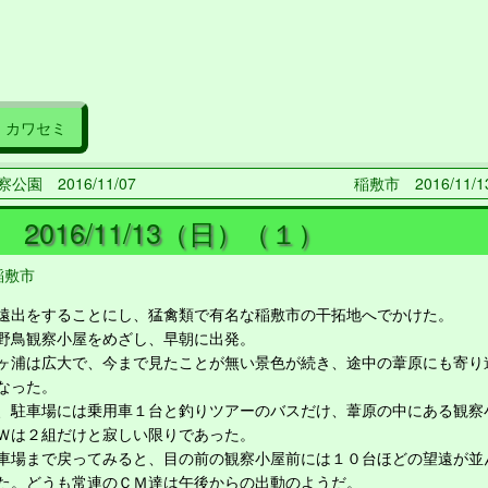
カワセミ
公園 2016/11/07
稲敷市 2016/11/
2016/11/13（日）（１）
稲敷市
出をすることにし、猛禽類で有名な稲敷市の干拓地へでかけた。
鳥観察小屋をめざし、早朝に出発。
浦は広大で、今まで見たことが無い景色が続き、途中の葦原にも寄り
なった。
駐車場には乗用車１台と釣りツアーのバスだけ、葦原の中にある観察
Ｗは２組だけと寂しい限りであった。
場まで戻ってみると、目の前の観察小屋前には１０台ほどの望遠が並
た。どうも常連のＣＭ達は午後からの出動のようだ。