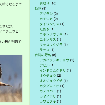
餌取り
(10)
て暗くなるまで
動物
(9)
アザラシ
(2)
カモシカ
(2)
タイワンリス
(1)
これだけ。
たぬき
(1)
イロチュウヒ♀
ニホンノウサギ
(1)
ニホンリス
(1)
タカ斑が明瞭で
マッコウクジラ
(1)
ラッコ
(1)
台湾の野鳥
(8)
アカハラシキチョウ
(1)
アヒル
(1)
インドコムクドリ
(1)
オウチュウ
(2)
オオジュウイチ
(1)
カタグロトビ
(1)
カノコバト
(1)
カヤノボリ
(1)
カワビタキ
(1)