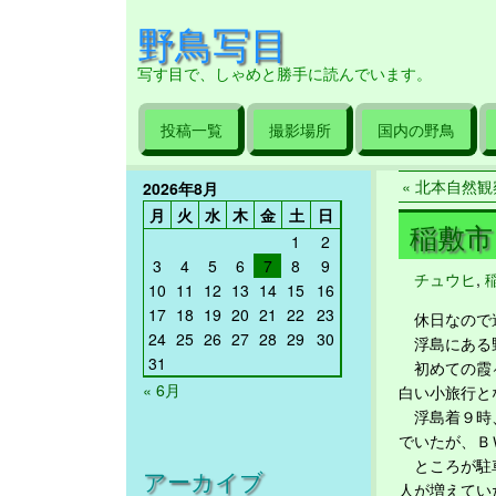
野鳥写目
写す目で、しゃめと勝手に読んでいます。
投稿一覧
撮影場所
国内の野鳥
« 北本自然観察
2026年8月
月
火
水
木
金
土
日
稲敷市 
1
2
3
4
5
6
7
8
9
チュウヒ
,
10
11
12
13
14
15
16
17
18
19
20
21
22
23
休日なので遠
24
25
26
27
28
29
30
浮島にある野
31
初めての霞ヶ
« 6月
白い小旅行と
浮島着９時、
でいたが、Ｂ
ところが駐車
アーカイブ
人が増えてい