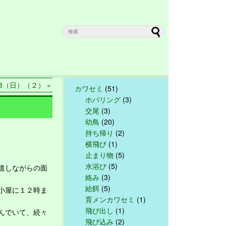
13（日）（２） »
カワセミ
(51)
ホバリング
(3)
交尾
(3)
幼鳥
(20)
持ち帰り
(2)
横飛び
(1)
止まり物
(5)
水浴び
(5)
道しながらの面
絡み
(3)
給餌
(5)
小屋に１２時ま
育メンカワセミ
(1)
飛び出し
(1)
んでいて、続々
飛び込み
(2)