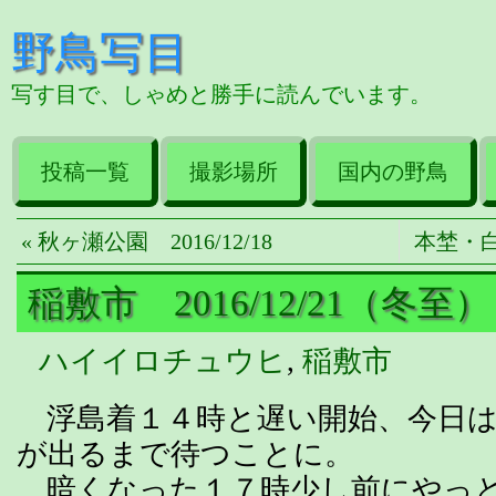
野鳥写目
写す目で、しゃめと勝手に読んでいます。
投稿一覧
撮影場所
国内の野鳥
« 秋ヶ瀬公園 2016/12/18
本埜・白鳥
稲敷市 2016/12/21（冬至）
ハイイロチュウヒ
,
稲敷市
浮島着１４時と遅い開始、今日は
が出るまで待つことに。
暗くなった１７時少し前にやっと