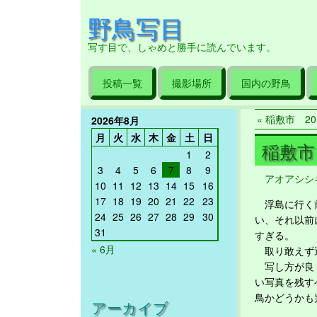
野鳥写目
写す目で、しゃめと勝手に読んでいます。
投稿一覧
撮影場所
国内の野鳥
« 稲敷市 20
2026年8月
月
火
水
木
金
土
日
稲敷市 
1
2
3
4
5
6
7
8
9
アオアシシ
10
11
12
13
14
15
16
17
18
19
20
21
22
23
浮島に行く前
24
25
26
27
28
29
30
い、それ以前
31
すぎる。
« 6月
取り敢えず適
写し方が良く
い写真を残す
鳥かどうかも
アーカイブ