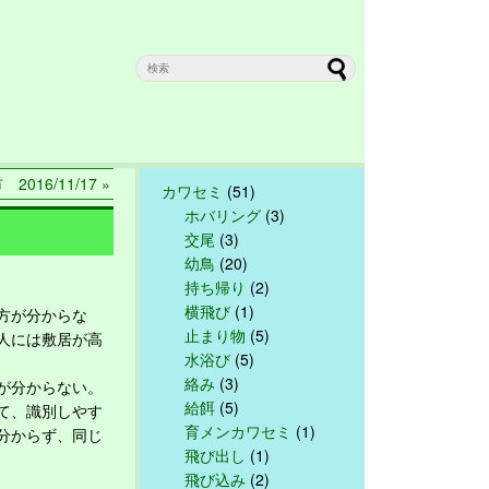
2016/11/17 »
カワセミ
(51)
ホバリング
(3)
交尾
(3)
幼鳥
(20)
持ち帰り
(2)
横飛び
(1)
方が分からな
止まり物
(5)
人には敷居が高
水浴び
(5)
絡み
(3)
が分からない。
給餌
(5)
て、識別しやす
育メンカワセミ
(1)
分からず、同じ
飛び出し
(1)
飛び込み
(2)