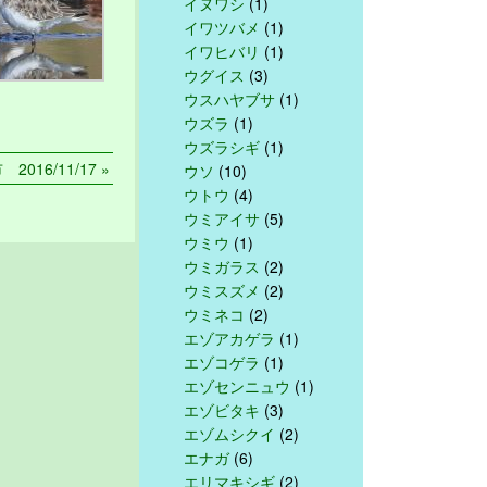
イヌワシ
(1)
イワツバメ
(1)
イワヒバリ
(1)
ウグイス
(3)
ウスハヤブサ
(1)
ウズラ
(1)
ウズラシギ
(1)
2016/11/17 »
ウソ
(10)
ウトウ
(4)
ウミアイサ
(5)
ウミウ
(1)
ウミガラス
(2)
ウミスズメ
(2)
ウミネコ
(2)
エゾアカゲラ
(1)
エゾコゲラ
(1)
エゾセンニュウ
(1)
エゾビタキ
(3)
エゾムシクイ
(2)
エナガ
(6)
エリマキシギ
(2)