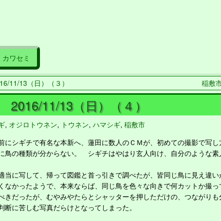
カワセミ
16/11/13（日）（３）
稲敷市 
2016/11/13（日）（４）
ギ
,
オジロトウネン
,
トウネン
,
ハマシギ
,
稲敷市
にシギチで有名な本新へ、蓮田に数人のＣＭが、初めての撮影で写し
に鳥の種類が分からない。 シギチはやはり玄人向け、自分のような素
当に写して、帰って図鑑と首っ引きで調べたが、皆同じ鳥に見え違い
なかったようで、本来ならば、同じ鳥を色々な向きで何カットか撮っ
べきだったが、むやみやたらとシャッターを押しただけの、つながりも
判断に苦しむ写真だらけとなってしまった。