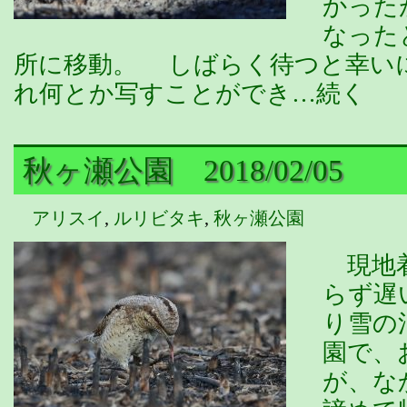
かった
なった
所に移動。 しばらく待つと幸い
れ何とか写すことができ…続く
秋ヶ瀬公園 2018/02/05
アリスイ
,
ルリビタキ
,
秋ヶ瀬公園
現地着
らず遅
り雪の
園で、
が、な