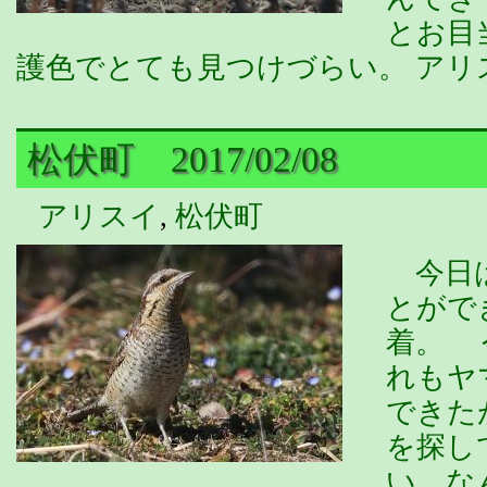
とお目
護色でとても見つけづらい。 ア
松伏町 2017/02/08
アリスイ
,
松伏町
今日は
とがで
着。 
れもヤ
できた
を探し
い、な