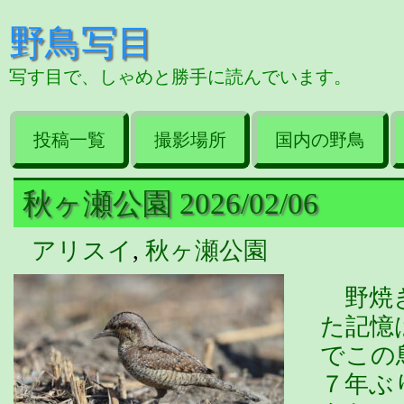
野鳥写目
写す目で、しゃめと勝手に読んでいます。
投稿一覧
撮影場所
国内の野鳥
秋ヶ瀬公園 2026/02/06
アリスイ
,
秋ヶ瀬公園
野焼き
た記憶
でこの
７年ぶ