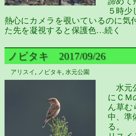
諦めて
５時少
熱心にカメラを覗いているのに気
た先を凝視すると保護色…続く
ノビタキ 2017/09/26
アリスイ
,
ノビタキ
,
水元公園
水元公
にＣＭ
ん草む
中、準
る。 