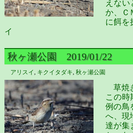
えない
か、Ｃ
に餌を
イ
秋ヶ瀬公園 2019/01/22
アリスイ
,
キクイタダキ
,
秋ヶ瀬公園
草焼き
この時
例の鳥
へ、現
達が集