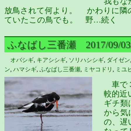
我もな
放鳥されて何より。 かわりに隣
ていたこの鳥でも。 野…続く
ふなばし三番瀬 2017/09/0
オバシギ
,
キアシシギ
,
ソリハシシギ
,
ダイゼン
ン
,
ハマシギ
,
ふなばし三番瀬
,
ミヤコドリ
,
ミユ
車で３
較的近
ギチ類
から気
の、遅