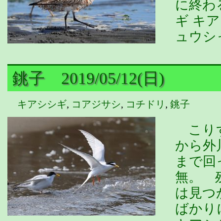
に終わ
ギ キ
ュウシ
銚子 2019/05/12(日)
キアシシギ
,
コアジサシ
,
コチドリ
,
銚子
こりず
から外
まで回
無。 
は見つ
ばかり