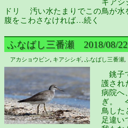
キアシ
ドリ 汚い水たまりでこの鳥が水
腹をこわさなければ…続く
ふなばし三番瀬 2018/08/22
アカショウビン
,
キアシシギ
,
ふなばし三番瀬
,
銚子で
護され
病院へ
ぎ。 
鳥した
足違い