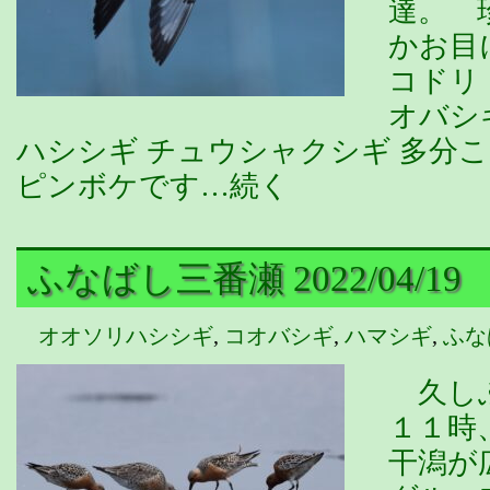
達。 
かお目
コドリ
オバシ
ハシシギ チュウシャクシギ 多分
ピンボケです…続く
ふなばし三番瀬 2022/04/19
オオソリハシシギ
,
コオバシギ
,
ハマシギ
,
ふな
久しぶ
１１時
干潟が