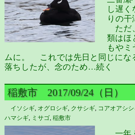
し遅く
りの干
ただ、
類はほ
もやミ
ムに。 これでは先日と同じにな
落ちしたが、念のため…続く
稲敷市 2017/09/24（日）
イソシギ
,
オグロシギ
,
クサシギ
,
コアオアシシ
ハマシギ
,
ミサゴ
,
稲敷市
一年ぶ