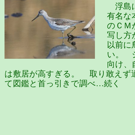
浮島に
有名な
のＣＭ
写し方
以前に
い。 
向け、
は敷居が高すぎる。 取り敢えず
て図鑑と首っ引きで調べ…続く