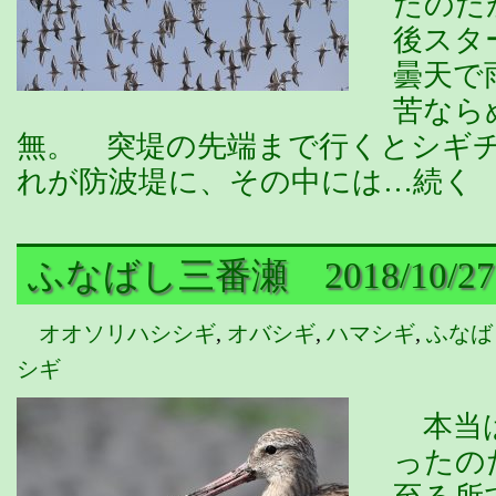
たのだ
後スタ
曇天で
苦なら
無。 突堤の先端まで行くとシギ
れが防波堤に、その中には…続く
ふなばし三番瀬 2018/10/27
オオソリハシシギ
,
オバシギ
,
ハマシギ
,
ふなば
シギ
本当は
ったの