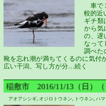
車で３
較的近
ギチ類
から気
の、遅
なって
調べた
靴を忘れ潮が満ちてくるのに気
広い干潟、写し方が分…続く
稲敷市 2016/11/13（日）
アオアシシギ
,
オジロトウネン
,
トウネン
,
ハマ