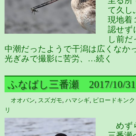
至る所
て久し
現地着
認せず
し前だ
中潮だったようで干潟は広くなか
光ぎみで撮影に苦労、…続く
ふなばし三番瀬 2017/10/31
オオバン
,
スズガモ
,
ハマシギ
,
ビロードキンク
リ
めずら
三番瀬