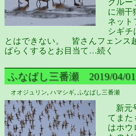
グルー
に潮干
ネット
シギチ
とはできない。 皆さんフェンス
ばらくするとお目当て…続く
ふなばし三番瀬 2019/04/01
オオジュリン
,
ハマシギ
,
ふなばし三番瀬
新元号
てまた
はホウ