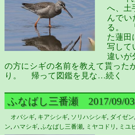
へ、土
んでい
る。 
た蓮田
写して
違いが
の方にシギの名前を教えて貰った
り。 帰って図鑑を見な…続く
ふなばし三番瀬 2017/09/0
オバシギ
,
キアシシギ
,
ソリハシシギ
,
ダイゼン
ン
,
ハマシギ
,
ふなばし三番瀬
,
ミヤコドリ
,
ミユ