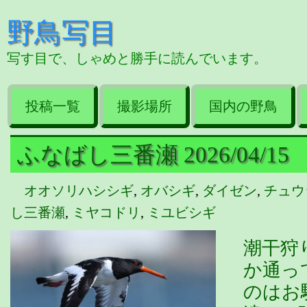
野鳥写目
写す目で、しゃめと勝手に読んでいます。
投稿一覧
撮影場所
国内の野鳥
ふなばし三番瀬 2026/04/15
オオソリハシシギ
,
オバシギ
,
ダイゼン
,
チュウ
し三番瀬
,
ミヤコドリ
,
ミユビシギ
潮干狩
か通っ
のはお