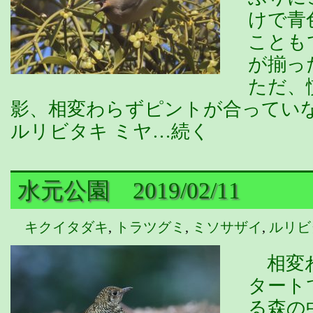
けで青
ことも
が揃っ
ただ、
影、相変わらずピントが合っていな
ルリビタキ ミヤ…続く
水元公園 2019/02/11
キクイタダキ
,
トラツグミ
,
ミソサザイ
,
ルリビ
相変わ
タート
る森の