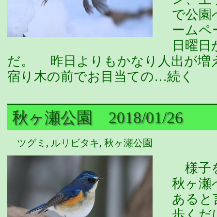
で公園
ームペ
日曜日
だ。 昨日よりもかなり人出が増
宿り木の前でお目当ての…続く
秋ヶ瀬公園 2018/01/26
ツグミ
,
ルリビタキ
,
秋ヶ瀬公園
様子を
秋ヶ瀬
あると
歩くだ