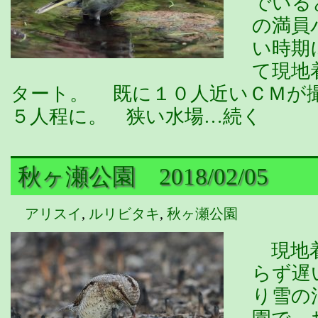
でいる
の満員
い時期
て現地
タート。 既に１０人近いＣＭが
５人程に。 狭い水場…続く
秋ヶ瀬公園 2018/02/05
アリスイ
,
ルリビタキ
,
秋ヶ瀬公園
現地着
らず遅
り雪の