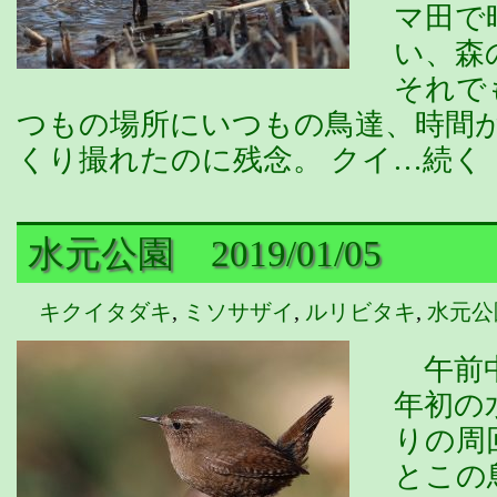
マ田で
い、森
それで
つもの場所にいつもの鳥達、時間
くり撮れたのに残念。 クイ…続く
水元公園 2019/01/05
キクイタダキ
,
ミソサザイ
,
ルリビタキ
,
水元公
午前中
年初の
りの周
とこの