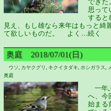
できた
思って
すると
見え、もし雄なら来年はもっと綺
て欲しいものだ。 よく…続く
奥庭 2018/07/01(日)
ウソ
,
カヤクグリ
,
キクイタダキ
,
ホシガラス
,
奥庭
一年ぶ
へ、今
始まる