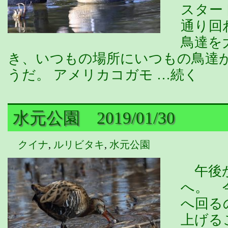
スター
通り回
鳥達を
き、いつもの場所にいつもの鳥達
うだ。 アメリカコガモ …続く
水元公園 2019/01/30
クイナ
,
ルリビタキ
,
水元公園
午後か
へ。 
へ回る
上げる