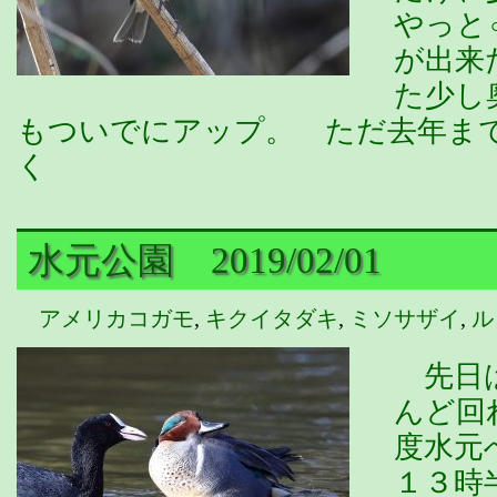
やっと
が出来
た少し
もついでにアップ。 ただ去年ま
く
水元公園 2019/02/01
アメリカコガモ
,
キクイタダキ
,
ミソサザイ
,
ル
先日は
んど回
度水元
１３時