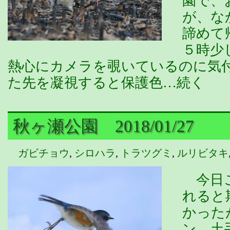
園で、
が、な
諦めて
５時少
熱心にカメラを覗いているのに気
た先を凝視すると保護色…続く
秋ヶ瀬公園 2018/01/27
ガビチョウ
,
シロハラ
,
トラツグミ
,
ルリビタキ
今日こ
れると
かった
ン、土