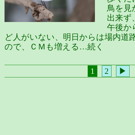
鳥を見
出来ず
午後か
ど人がいない、明日からは場内道
ので、ＣＭも増える…続く
1
2
▶