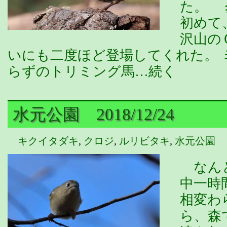
た。 
初めて
沢山の
いにも二度ほど登場してくれた。
らずのトリミング馬…続く
水元公園 2018/12/24
キクイタダキ
,
クロジ
,
ルリビタキ
,
水元公園
なんと
中一時
相変わ
ら、森