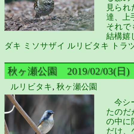
見られ
達、上
それで
結構嬉
ダキ ミソサザイ ルリビタキ トラ
秋ヶ瀬公園 2019/02/03(日)
ルリビタキ
,
秋ヶ瀬公園
今シー
たのだ
の中に
だけ、