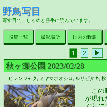
野鳥写目
写す目で、しゃめと勝手に読んでいます。
投稿一覧
撮影場所
国内の野鳥
1
2
▶
秋ヶ瀬公園 2023/02/28
ヒレンジャク
,
ミヤマホオジロ
,
ルリビタキ
,
秋
この時
が現れ
ぶりに