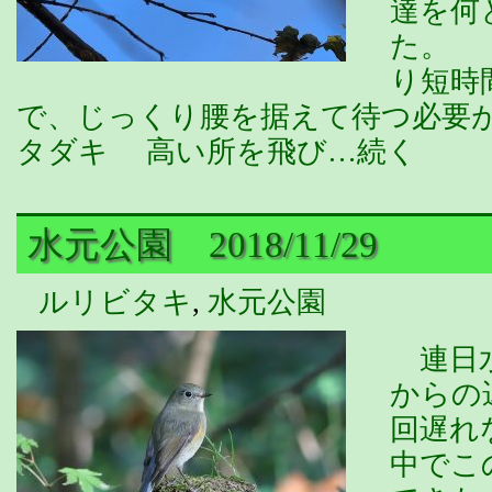
達を何
た。 
り短時
で、じっくり腰を据えて待つ必要が
タダキ 高い所を飛び…続く
水元公園 2018/11/29
ルリビタキ
,
水元公園
連日水
からの
回遅れ
中でこ