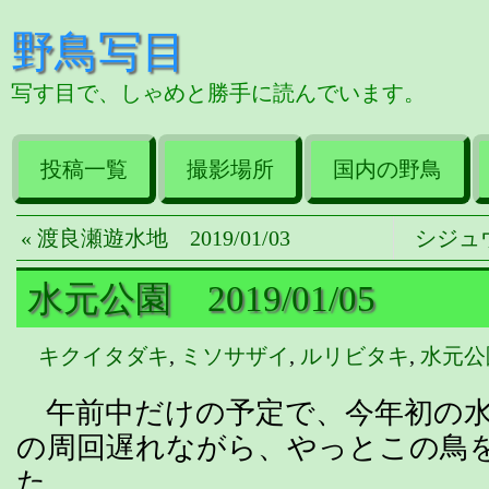
野鳥写目
写す目で、しゃめと勝手に読んでいます。
投稿一覧
撮影場所
国内の野鳥
« 渡良瀬遊水地 2019/01/03
シジュウカ
水元公園 2019/01/05
キクイタダキ
,
ミソサザイ
,
ルリビタキ
,
水元公
午前中だけの予定で、今年初の水
の周回遅れながら、やっとこの鳥
た。