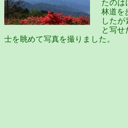
たのは
林道を
したが
と写せ
士を眺めて写真を撮りました。