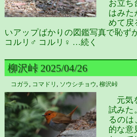
お立ち
はみた
めて戻
いアップばかりの図鑑写真で恥ず
コルリ♂ コルリ♀ …続く
柳沢峠 2025/04/26
コガラ
,
コマドリ
,
ソウシチョウ
,
柳沢峠
元気を
試みた
るのは
的な意