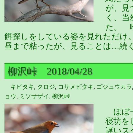
が、見
く、当
た。 
餌探しをしている姿を見れただけ
昼まで粘ったが、見ることは…続
柳沢峠 2018/04/28
キビタキ
,
クロジ
,
コサメビタキ
,
ゴジュウカラ
ョウ
,
ミソサザイ
,
柳沢峠
ほぼ一
寝坊を
遅いス