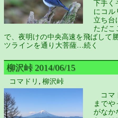
下手く
にコル
立ち台
ただこ
で、夜明けの中央高速を飛ばして
ツラインを通り大菩薩…続く
柳沢峠 2014/06/15
コマドリ
,
柳沢峠
コマド
までや
がなか