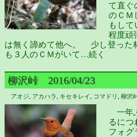
て直ぐ
のＣＭ
もして
程度頑
は無く諦めて他へ。 少し登った
も３人のＣＭがいて…続く
柳沢峠 2016/04/23
アオジ
,
アカハラ
,
キセキレイ
,
コマドリ
,
柳沢
一年ぶ
るにつ
フォグ