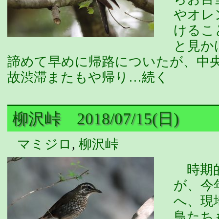
やオレ
けるこ
と見か
諦めて早めに帰路についたが、中
故渋滞またもや帰り…続く
柳沢峠 2018/07/15(日)
マミジロ
,
柳沢峠
時期的
が、今
へ、現
鳥たち