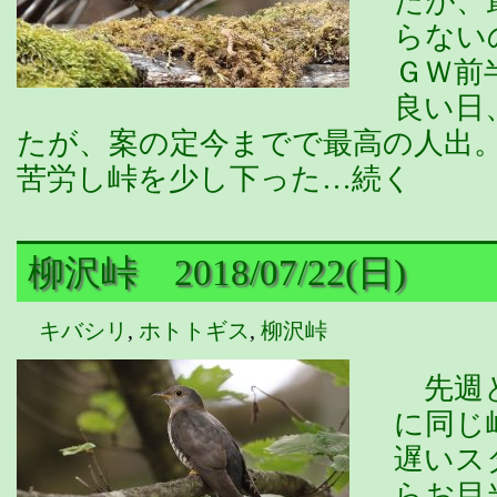
たが、
らない
ＧＷ前
良い日
たが、案の定今までで最高の人出
苦労し峠を少し下った…続く
柳沢峠 2018/07/22(日)
キバシリ
,
ホトトギス
,
柳沢峠
先週と
に同じ
遅いス
らお目