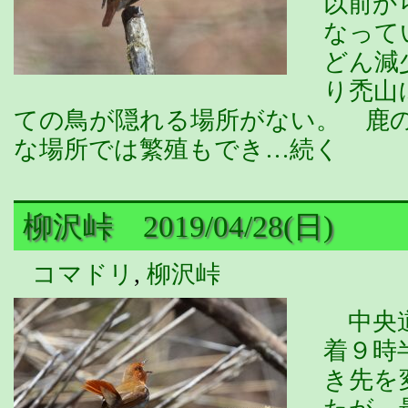
以前か
なって
どん減
り禿山
ての鳥が隠れる場所がない。 鹿
な場所では繁殖もでき…続く
柳沢峠 2019/04/28(日)
コマドリ
,
柳沢峠
中央道
着９時
き先を