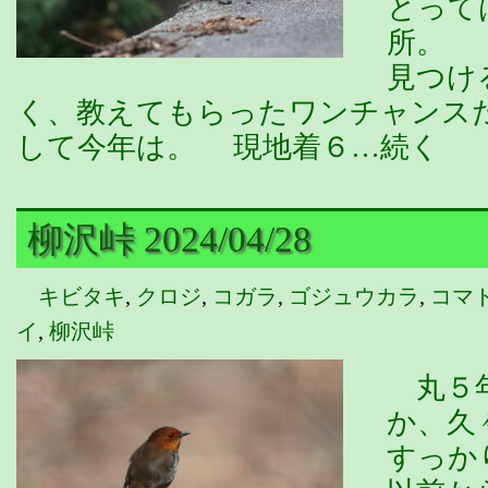
とって
所。 
見つけ
く、教えてもらったワンチャンス
して今年は。 現地着６…続く
柳沢峠 2024/04/28
キビタキ
,
クロジ
,
コガラ
,
ゴジュウカラ
,
コマ
イ
,
柳沢峠
丸５年
か、久
すっか