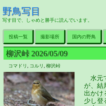
野鳥写目
写す目で、しゃめと勝手に読んでいます。
投稿一覧
撮影場所
国内の野鳥
柳沢峠 2026/05/09
コマドリ
,
コルリ
,
柳沢峠
水元で
が、結
出かけ
少し登