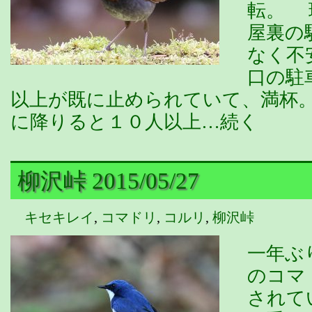
転。 
屋裏の
なく不
口の駐
以上が既に止められていて、満杯
に降りると１０人以上…続く
柳沢峠 2015/05/27
キセキレイ
,
コマドリ
,
コルリ
,
柳沢峠
一年ぶ
のコマ
されて