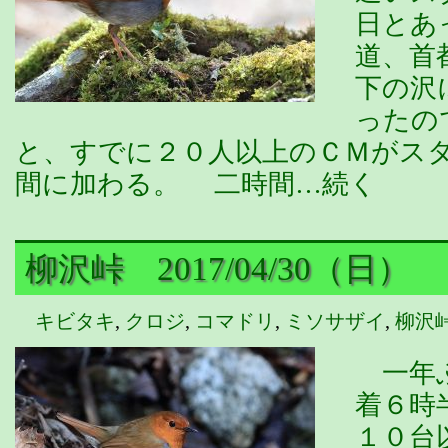
日とあ
道、首
下の沢
ったの
と、すでに２０人以上のＣＭがス
間に加わる。 二時間…続く
柳沢峠 2017/04/30（日）
キビタキ
,
クロジ
,
コマドリ
,
ミソサザイ
,
柳沢
一年ぶ
着６時
１０台