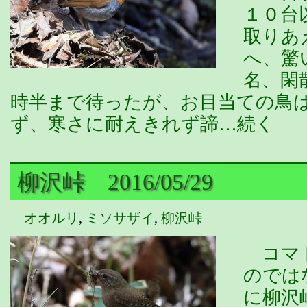
１０台
取りあ
へ、驚
名、閑
時半まで待ったが、お目当ての鳥
ず、寒さに耐えきれず諦…続く
柳沢峠 2016/05/29
オオルリ
,
ミソサザイ
,
柳沢峠
コマド
のでは
に柳沢