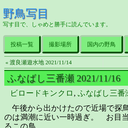
野鳥写目
写す目で、しゃめと勝手に読んでいます。
投稿一覧
撮影場所
国内の野鳥
« 渡良瀬遊水地 2021/11/14
ふなばし三番瀬 2021/11/16
ビロードキンクロ
,
ふなばし三番
午後から出かけたので近場で探鳥
のは満潮に近い一時過ぎ。 お目
るこの鳥。