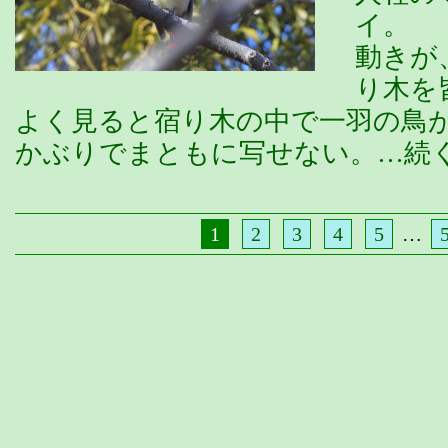
イ。 
動きが
り木を
よく見ると宿り木の中で一羽の鳥
かぶりでまともに写せない。…続
1
2
3
4
5
…