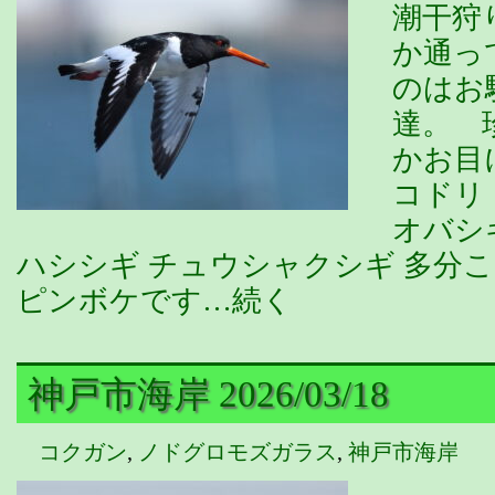
潮干狩
か通っ
のはお
達。 
かお目
コドリ
オバシ
ハシシギ チュウシャクシギ 多分
ピンボケです…続く
神戸市海岸 2026/03/18
コクガン
,
ノドグロモズガラス
,
神戸市海岸