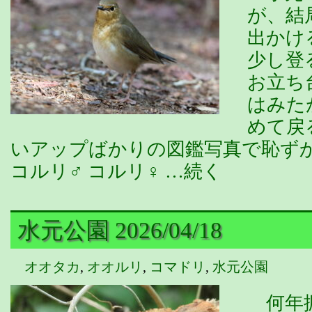
が、結
出かけ
少し登
お立ち
はみた
めて戻
いアップばかりの図鑑写真で恥ず
コルリ♂ コルリ♀ …続く
水元公園 2026/04/18
オオタカ
,
オオルリ
,
コマドリ
,
水元公園
何年振