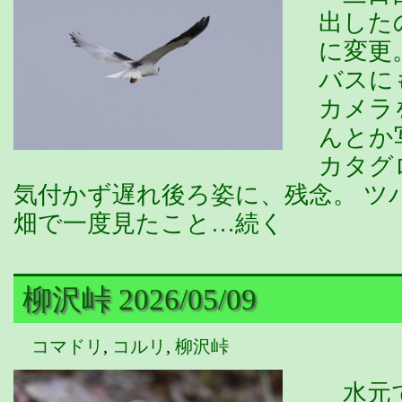
出した
に変更
バスに
カメラ
んとか
カタグ
気付かず遅れ後ろ姿に、残念。 ツ
畑で一度見たこと…続く
柳沢峠 2026/05/09
コマドリ
,
コルリ
,
柳沢峠
水元で