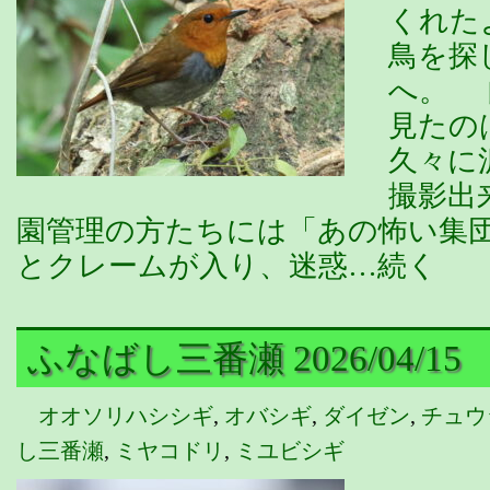
くれた
鳥を探
へ。 
見たの
久々に
撮影出
園管理の方たちには「あの怖い集
とクレームが入り、迷惑…続く
ふなばし三番瀬 2026/04/15
オオソリハシシギ
,
オバシギ
,
ダイゼン
,
チュウ
し三番瀬
,
ミヤコドリ
,
ミユビシギ