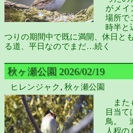
がメイ
場所で
時半と
つりの期間中で既に満開、休日と
る道、平日なのでまだ…続く
秋ヶ瀬公園 2026/02/19
ヒレンジャク
,
秋ヶ瀬公園
またも
目当て
鳥。 
人程の