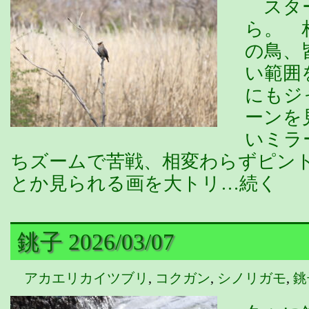
スター
ら。 
の鳥、
い範囲
にもジ
ーンを
いミラ
ちズームで苦戦、相変わらずピン
とか見られる画を大トリ…続く
銚子 2026/03/07
アカエリカイツブリ
,
コクガン
,
シノリガモ
,
銚