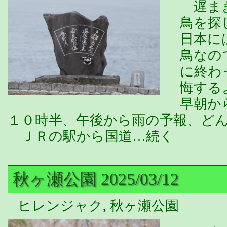
遅まき
鳥を探
日本に
鳥なの
に終わ
悔する
早朝か
１０時半、午後から雨の予報、ど
ＪＲの駅から国道…続く
秋ヶ瀬公園 2025/03/12
ヒレンジャク
,
秋ヶ瀬公園