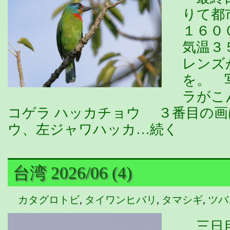
りて都
１６０
気温３
レンズ
を。 
ラがこ
コゲラ ハッカチョウ ３番目の
ウ、左ジャワハッカ…続く
台湾 2026/06 (4)
カタグロトビ
,
タイワンヒバリ
,
タマシギ
,
ツバ
三日目