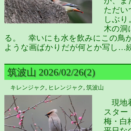
が、ま
ただい
しぶり
木の洞
る。 幸いにも水を飲みにこの鳥
ような画ばかりだが何とか写し…
筑波山 2026/02/26(2)
キレンジャク
,
ヒレンジャク
,
筑波山
現地着
スター
梅・白
平日な