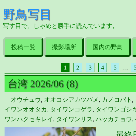
野鳥写目
写す目で、しゃめと勝手に読んでいます。
投稿一覧
撮影場所
国内の野鳥
1
2
3
4
5
…
台湾 2026/06 (8)
オウチュウ
,
オオコシアカツバメ
,
カノコバト
,
イワンオオタカ
,
タイワンコゲラ
,
タイワンゴシ
ワンハクセキレイ
,
タイワンリス
,
ハッカチョウ
,
最終日