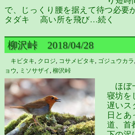
り短時
で、じっくり腰を据えて待つ必要が
タダキ 高い所を飛び…続く
柳沢峠 2018/04/28
キビタキ
,
クロジ
,
コサメビタキ
,
ゴジュウカラ
ョウ
,
ミソサザイ
,
柳沢峠
ほぼ一
寝坊を
遅いス
日とあ
道、首
下の沢