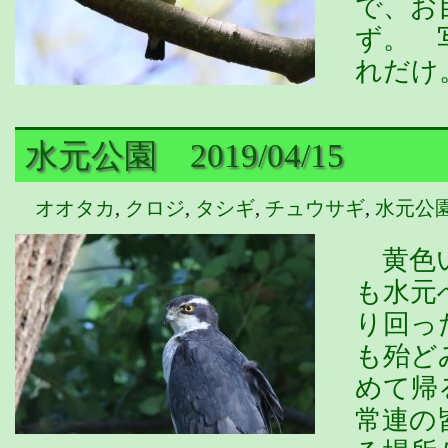
で、お
ず。 
れだけ
水元公園 2019/04/15
オオタカ
,
クロジ
,
タシギ
,
チュウサギ
,
水元公
黄色い
も水元
り回っ
も殆ど
めて帰
常連の