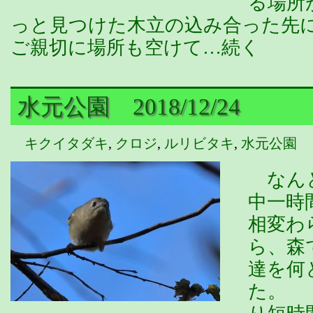
る場所
っと見つけた木立の込み合った先
ご親切に場所も空けて…続く
水元公園 2018/12/24
キクイタダキ
,
クロジ
,
ルリビタキ
,
水元公園
なんと
中一時
相変わ
ら、森
達を何
た。 