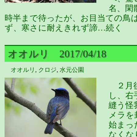
名、閑
時半まで待ったが、お目当ての鳥
ず、寒さに耐えきれず諦…続く
オオルリ 2017/04/18
オオルリ
,
クロジ
,
水元公園
２月後
し、右
縫う怪
メラを
始まっ
なくな