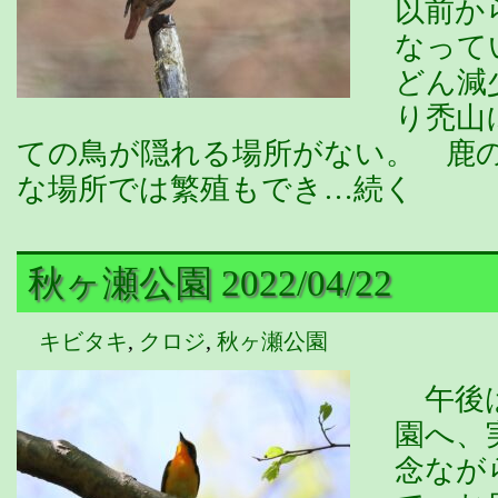
以前か
なって
どん減
り禿山
ての鳥が隠れる場所がない。 鹿
な場所では繁殖もでき…続く
秋ヶ瀬公園 2022/04/22
キビタキ
,
クロジ
,
秋ヶ瀬公園
午後は
園へ、
念なが