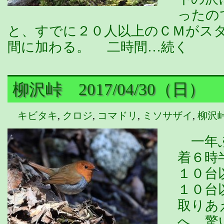
ったの
と、すでに２０人以上のＣＭがス
間に加わる。 二時間…続く
柳沢峠 2017/04/30（日）
キビタキ
,
クロジ
,
コマドリ
,
ミソサザイ
,
柳沢
一年ぶ
着６時
１０台
１０台
取りあ
へ、驚