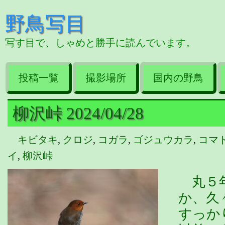
野鳥写目
写す目で、しゃめと勝手に読んでいます。
投稿一覧
撮影場所
国内の野鳥
柳沢峠 2024/04/28
キビタキ
,
クロジ
,
コガラ
,
ゴジュウカラ
,
コマ
イ
,
柳沢峠
丸５年
か、久
すっか