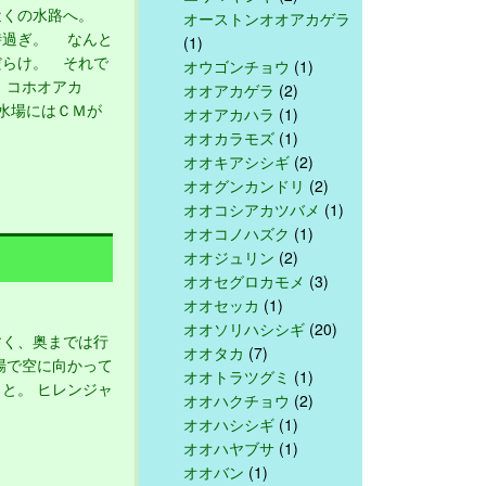
近くの水路へ。
オーストンオオアカゲラ
時過ぎ。 なんと
(1)
だらけ。 それで
オウゴンチョウ
(1)
。 コホオアカ
オオアカゲラ
(2)
水場にはＣＭが
オオアカハラ
(1)
オオカラモズ
(1)
オオキアシシギ
(2)
オオグンカンドリ
(2)
オオコシアカツバメ
(1)
オオコノハズク
(1)
オオジュリン
(2)
オオセグロカモメ
(3)
オオセッカ
(1)
オオソリハシシギ
(20)
く、奥までは行
オオタカ
(7)
場で空に向かって
オオトラツグミ
(1)
と。 ヒレンジャ
オオハクチョウ
(2)
オオハシシギ
(1)
オオハヤブサ
(1)
オオバン
(1)