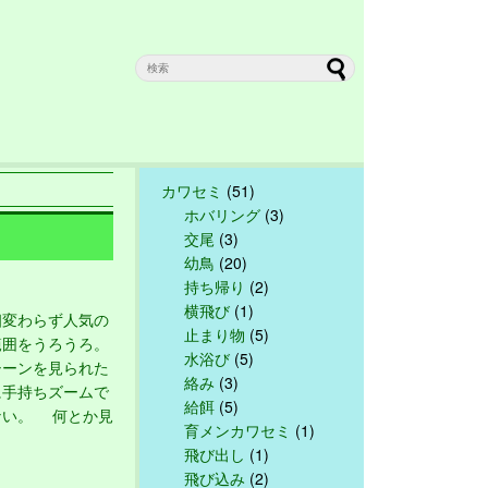
カワセミ
(51)
ホバリング
(3)
交尾
(3)
幼鳥
(20)
持ち帰り
(2)
横飛び
(1)
変わらず人気の
止まり物
(5)
範囲をうろうろ。
水浴び
(5)
ーンを見られた
絡み
(3)
に手持ちズームで
給餌
(5)
ない。 何とか見
育メンカワセミ
(1)
飛び出し
(1)
飛び込み
(2)