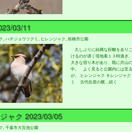
23/03/11
ク
,
ハチジョウツグミ
,
ヒレンジャク
,
前橋市公園
久しぶりに結構な距離を走りこ
けるのが遅く現地着１３時過ぎ
大きな宿り木があり、既に沢山
中。 よく見ると公園内には至
が。 ヒレンジャク キレンジャク
ミ 古代住居の横…続く
ャク 2023/03/05
ク
,
千葉市大百池公園