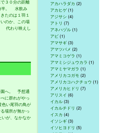
で３０分の距離
アカハラダカ
(2)
時半。 水飲み
アカヒゲ
(1)
てきたのは１羽１
アジサシ
(4)
ないのか、この場
アトリ
(7)
。 代わり映えし
アネハヅル
(1)
アビ
(1)
アマサギ
(3)
アマツバメ
(2)
アマミコゲラ
(1)
アマミシジュウカラ
(1)
アマミヤマガラ
(1)
アメリカコガモ
(2)
アメリカコハクチョウ
(1)
アメリカヒドリ
(7)
園へ。 予想通
アリスイ
(6)
食べに群れがやっ
イカル
(3)
黄色い尾羽の鳥が
イカルチドリ
(2)
せる場所が無かっ
イスカ
(4)
たいが、なかなか
イソシギ
(3)
イソヒヨドリ
(5)