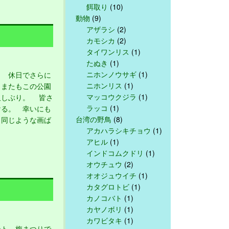
餌取り
(10)
動物
(9)
アザラシ
(2)
カモシカ
(2)
タイワンリス
(1)
たぬき
(1)
ニホンノウサギ
(1)
 休日でさらに
ニホンリス
(1)
、またもこの公園
マッコウクジラ
(1)
久しぶり。 皆さ
ラッコ
(1)
ける。 幸いにも
台湾の野鳥
(8)
、同じような画ば
アカハラシキチョウ
(1)
アヒル
(1)
インドコムクドリ
(1)
オウチュウ
(2)
オオジュウイチ
(1)
カタグロトビ
(1)
カノコバト
(1)
カヤノボリ
(1)
カワビタキ
(1)
ト、梅まつりで