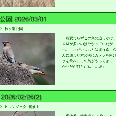
園 2026/03/01
ク
,
秋ヶ瀬公園
相変わらずこの鳥の追っかけ。
ＣＭが多いのは分かっていたが
へ。 ただいつもとは違う森、
んに加わり木の洞にカメラを向
水を飲みにこの鳥がやってきて
かりだが何とか写し…続く
026/02/26(2)
ク
,
ヒレンジャク
,
筑波山
現地着８時半過ぎと遅いスター