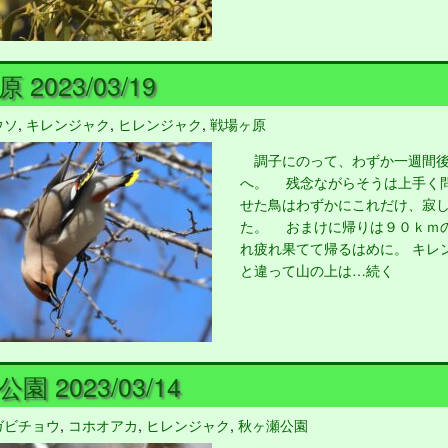
2023/03/19
ウソ
,
キレンジャク
,
ヒレンジャク
,
戦場ヶ原
調子にのって、わずか一週間後
へ。 残念ながらそうは上手く
せた鳥はわずかにこれだけ、寂
た。 おまけに帰りは９０ｋｍ
れ疲れ果てて帰るはめに。 キレ
と違って山の上は…続く
園 2023/03/14
ガビチョウ
,
コホオアカ
,
ヒレンジャク
,
秋ヶ瀬公園