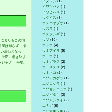
イヌワシ
(1)
イワツバメ
(1)
イワヒバリ
(1)
ウグイス
(3)
ウスハヤブサ
(1)
ウズラ
(1)
ウズラシギ
(1)
ウソ
(10)
にまたもこの地
ウトウ
(4)
問屋は卸さず、撮
ウミアイサ
(5)
しい遠征となっ
ウミウ
(1)
の渋滞に巻き込ま
ウミガラス
(2)
ンジャク 平地
ウミスズメ
(2)
ウミネコ
(2)
エゾアカゲラ
(1)
エゾコゲラ
(1)
エゾセンニュウ
(1)
エゾビタキ
(3)
エゾムシクイ
(2)
エナガ
(6)
エリマキシギ
(2)