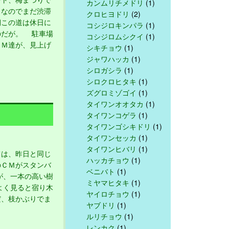
カンムリチメドリ
(1)
日なのでまだ渋滞
クロヒヨドリ
(2)
期この道は休日に
コシジロキンパラ
(1)
のだが。 駐車場
コシジロムシクイ
(1)
ＣＭ達が、見上げ
シキチョウ
(1)
ジャワハッカ
(1)
シロガシラ
(1)
シロクロヒタキ
(1)
ズグロミゾゴイ
(1)
タイワンオオタカ
(1)
タイワンコゲラ
(1)
タイワンゴシキドリ
(1)
タイワンセッカ
(1)
タイワンヒバリ
(1)
は、昨日と同じ
ハッカチョウ
(1)
のＣＭがスタンバ
ベニバト
(1)
、一本の高い樹
ミヤマヒタキ
(1)
よく見ると宿り木
ヤイロチョウ
(1)
だ、枝かぶりでま
ヤブドリ
(1)
ルリチョウ
(1)
レンカク
(1)