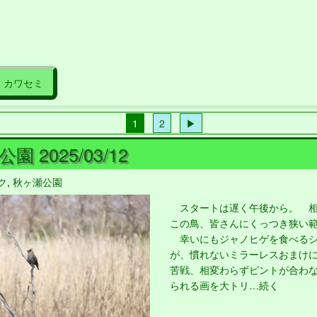
カワセミ
1
2
▶
園 2025/03/12
ク
,
秋ヶ瀬公園
スタートは遅く午後から。 相
この鳥、皆さんにくっつき狭い
幸いにもジャノヒゲを食べるシ
が、慣れないミラーレスおまけ
苦戦、相変わらずピントが合わ
られる画を大トリ…続く