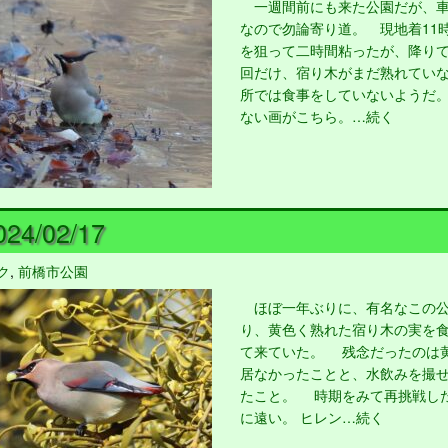
一週間前にも来た公園だが、車
なので勿論寄り道。 現地着11
を狙って二時間粘ったが、降り
回だけ、宿り木がまだ熟れてい
所では食事をしていないようだ
ない画がこちら。…続く
24/02/17
ク
,
前橋市公園
ほぼ一年ぶりに、有名なこの公
り、黄色く熟れた宿り木の実を
て来ていた。 残念だったのは
居なかったことと、水飲みを撮
たこと。 時期をみて再挑戦し
に遠い。 ヒレン…続く