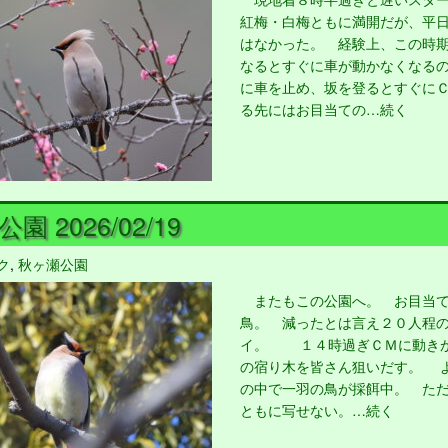
紅梅・白梅ともに満開だが、平
はなかった。 経験上、この時
なるとすぐに車が動かなくなる
に車を止め、坂を登るとすぐに
る先にはお目当ての…続く
園 2026/02/19
ク
,
秋ヶ瀬公園
またもこの公園へ。 お目当て
鳥。 減ったとは言え２０人程
イ。 １４時過ぎＣＭに動きが
の宿り木を皆さん狙いだす。 
の中で一羽の鳥が採餌中。 た
ともに写せない。…続く