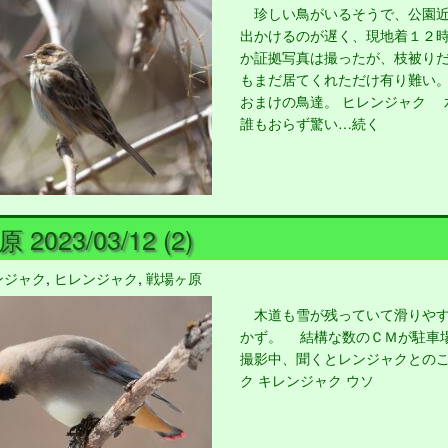
珍しい鳥がいるそうで、公園
出かけるのが遅く、現地着１２
か証拠写真は撮ったが、枝被り
もまだ居てくれただけ有り難い
おまけの鳥達。 ヒレンジャク 
誰もおらず驚い…続く
2023/03/12 (2)
ンジャク
,
ヒレンジャク
,
戦場ヶ原
木道も雪が残っていて滑りやす
かず。 結構な数のＣＭが駐車
撮影中、聞くとレンジャクとのこ
ク キレンジャク ウソ