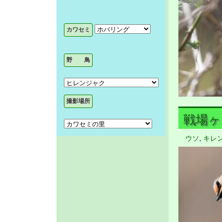
戦場ヶ原 
ウソ
,
キレ