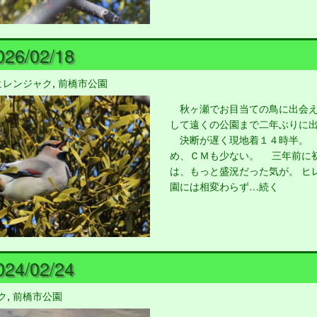
26/02/18
ヒレンジャク
,
前橋市公園
秋ヶ瀬でお目当ての鳥に出会え
して遠くの公園まで二年ぶりに
決断が遅く現地着１４時半。 
め、ＣＭも少ない。 三年前に
は、もっと盛況だった気が。 ヒ
園には相変わらず…続く
24/02/24
ク
,
前橋市公園