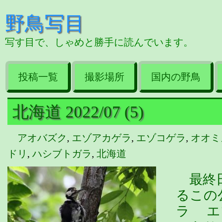
野鳥写目
写す目で、しゃめと勝手に読んでいます。
投稿一覧
撮影場所
国内の野鳥
北海道 2022/07 (5)
アオバズク
,
エゾアカゲラ
,
エゾコゲラ
,
オオミ
ドリ
,
ハシブトガラ
,
北海道
最終日
るこの
ラ エ