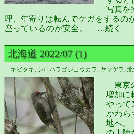
写真を
理、年寄りは転んでケガをするの
座っているのが安全。 …続く
北海道 2022/07 (1)
キビタキ
,
シロハラゴジュウカラ
,
ヤマゲラ
,
北
東京の
増加に
やって
かわら
地へ。
の上陸