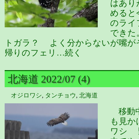
はあり
めると
のライ
できた
トガラ？ よく分からないが嘴
帰りのフェリ…続く
北海道 2022/07 (4)
オジロワシ
,
タンチョウ
,
北海道
移動中
も見か
ワシ 