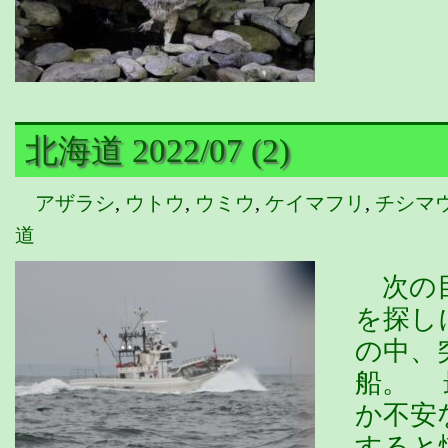
北海道 2022/07 (2)
アザラシ
,
ウトウ
,
ウミウ
,
ケイマフリ
,
チシマ
道
次の目
を探し
の中、
船。 
か不安
すると