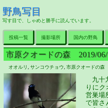
野鳥写目
写す目で、しゃめと勝手に読んでいます。
投稿一覧
撮影場所
国内の野鳥
市原クオードの森 2019/06/1
オオルリ
,
サンコウチョウ
,
市原クオードの森
九十九
りに
営巣場
で皆さ