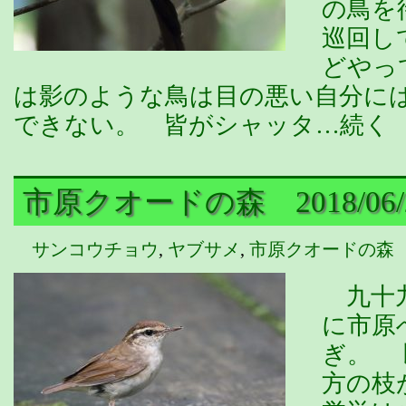
の鳥を
巡回し
どやっ
は影のような鳥は目の悪い自分に
できない。 皆がシャッタ…続く
市原クオードの森 2018/06/
サンコウチョウ
,
ヤブサメ
,
市原クオードの森
九十九
に市原
ぎ。 
方の枝