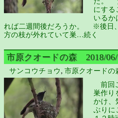
た。 
にする
いるか
れば二週間後だろうか。 ※後日
方の枝が外れていて巣…続く
市原クオードの森 2018/06/
サンコウチョウ
,
市原クオードの
前回こ
巣作り
かけ、
ぶりに