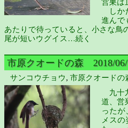
営巣は
しかた
進んで
あたりで待っていると、小さな鳥
尾が短いウグイス…続く
市原クオードの森 2018/06/1
サンコウチョウ
,
市原クオードの
九十九
道、営
ったが
メスの