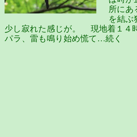
所にあ
を結ぶ
少し寂れた感じが。 現地着１４
パラ、雷も鳴り始め慌て…続く