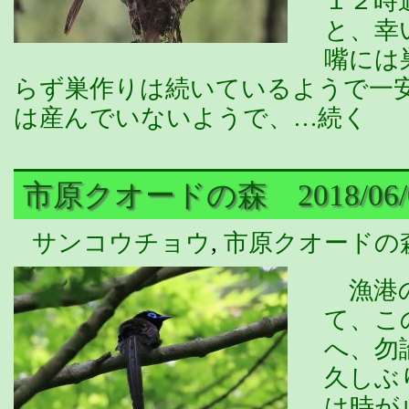
１２時
と、幸
嘴には
らず巣作りは続いているようで一
は産んでいないようで、…続く
市原クオードの森 2018/06/
サンコウチョウ
,
市原クオードの
漁港の
て、こ
へ、勿
久しぶ
は時が