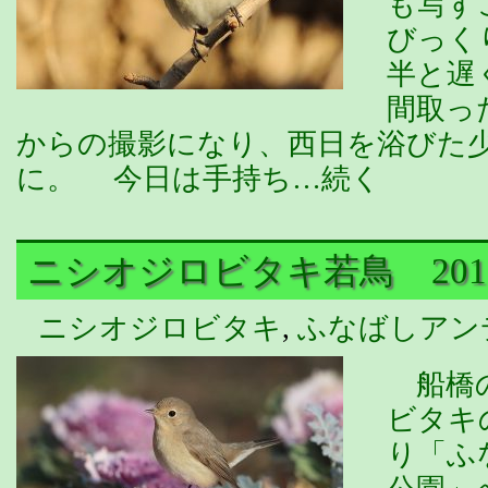
も写す
びっく
半と遅
間取っ
からの撮影になり、西日を浴びた
に。 今日は手持ち…続く
ニシオジロビタキ若鳥 2017/
ニシオジロビタキ
,
ふなばしアン
船橋の
ビタキ
り「ふ