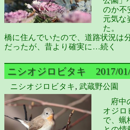
公園」
のか不
元気な
た。 
橋に住んでいたので、道路状況は
だったが、昔より確実に…続く
ニシオジロビタキ 2017/01/
ニシオジロビタキ
,
武蔵野公園
府中の
オジロ
で、蝋
との情