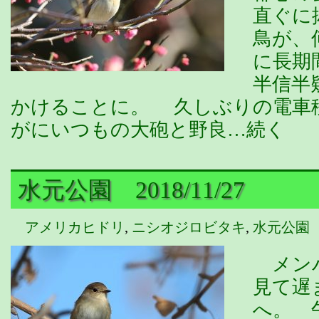
直ぐに
鳥が、
に長期
半信半
かけることに。 久しぶりの電車
がにいつもの大砲と野良…続く
水元公園 2018/11/27
アメリカヒドリ
,
ニシオジロビタキ
,
水元公園
メンバ
見て遅
へ。 