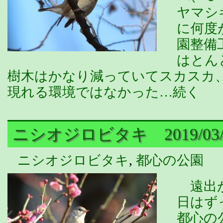
ヤマシ
に何度
園整備
はとん
樹木はかなり減っていてスカスカ
現れる環境ではなかった…続く
ニシオジロビタキ 2019/03/
ニシオジロビタキ
,
都心の公園
遠出が
日はず
都心の