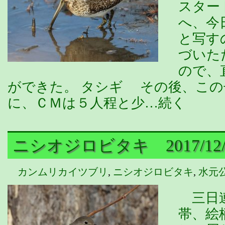
スター
へ、今
と写す
づいた
ので、
ができた。 タシギ その後、この
に、ＣＭは５人程と少…続く
ニシオジロビタキ 2017/12/
カンムリカイツブリ
,
ニシオジロビタキ
,
水元
三日連
帯、絵