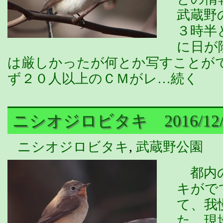
武蔵野
３時半
に日が
は厳しかったが何とか写すことが
ず２０人以上のＣＭがレ…続く
ニシオジロビタキ 2016/12/
ニシオジロビタキ
,
武蔵野公園
都内の
キがで
て、我
た。現