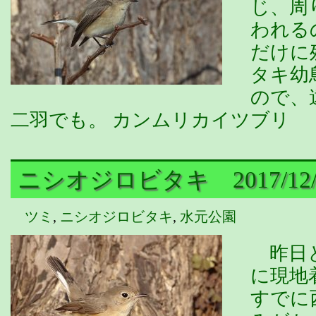
じ、周
われる
だけに
タキ幼
ので、
二羽でも。 カンムリカイツブリ
ニシオジロビタキ 2017/12/
ツミ
,
ニシオジロビタキ
,
水元公園
昨日と
に現地
すでに