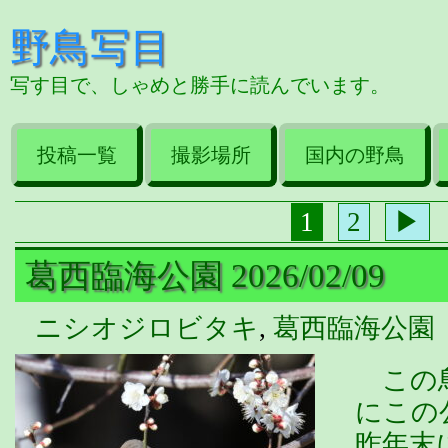
野鳥写目
写す目で、しゃめと勝手に読んでいます。
投稿一覧
撮影場所
国内の野鳥
1
2
▶
葛西臨海公園 2026/02/09
ニシオジロビタキ
,
葛西臨海公園
この鳥
にこの
昨年末