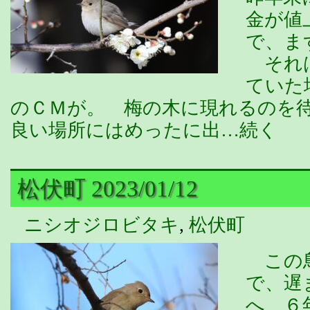
金が値
で、ま
それは
ていた
のＣＭが。 梅の木に現れるのを
良い場所にはめったに出…続く
松伏町 2023/01/12
ニシオジロビタキ
,
松伏町
この鳥
で、遅
へ、６