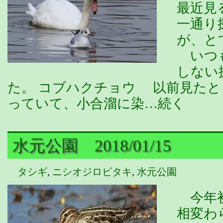
最近見
一通り
が、と
いつも
しない
た。 コブハクチョウ 以前見た
っていて、小合溜に染…続く
水元公園 2018/01/15
タシギ
,
ニシオジロビタキ
,
水元公園
今年初
相変わ