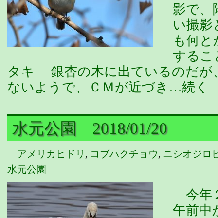
影で、
い撮影
も何と
するこ
タキ 銀杏の木に出ているのだが
ないようで、ＣＭが近づき…続く
水元公園 2018/01/20
アメリカヒドリ
,
コブハクチョウ
,
ニシオジロ
水元公園
今年２
午前中