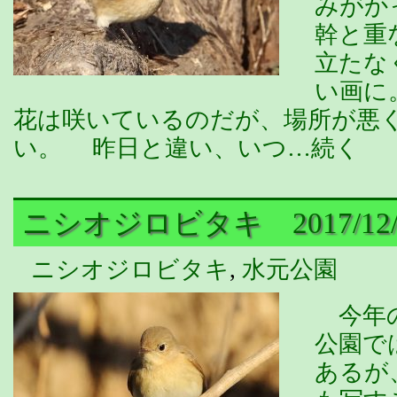
みがか
幹と重
立たな
い画に
花は咲いているのだが、場所が悪
い。 昨日と違い、いつ…続く
ニシオジロビタキ 2017/12/1
ニシオジロビタキ
,
水元公園
今年の
公園で
あるが